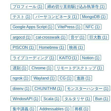
プロフィール (1)
締め切り直前駆け込み執筆寺 (1)
テスト (1)
パーサコンビネータ (1)
MongoDB (1)
Google Apps Script (1)
VitePress (1)
NFC (1)
argocd (1)
cat-crosswalk (1)
音ゲ (1)
巨大数 (1)
PISCON (1)
Homebrew (1)
映画 (1)
ライブコーディング (1)
KAITO (1)
Notion (1)
遅刻 (1)
Chrome (1)
リモートデスクトップ (1)
ngrok (1)
Wayland (1)
CG (1)
進路 (1)
direnv (1)
CHUNITHM (1)
モンスターハンター (1)
WindosAPI (1)
Scala (1)
タルタリヤ (1)
Bun (1)
集中講義 (1)
Addressables (1)
将棋 (1)