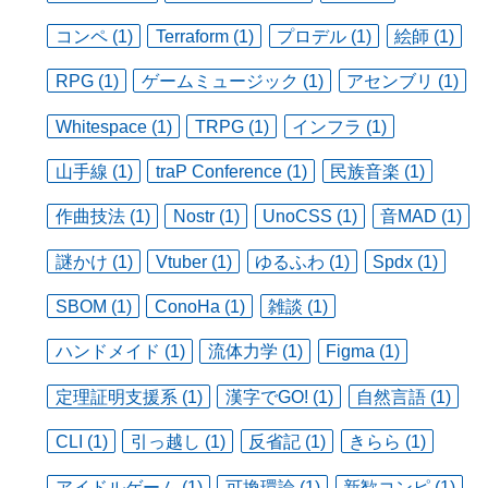
コンペ (1)
Terraform (1)
プロデル (1)
絵師 (1)
RPG (1)
ゲームミュージック (1)
アセンブリ (1)
Whitespace (1)
TRPG (1)
インフラ (1)
山手線 (1)
traP Conference (1)
民族音楽 (1)
作曲技法 (1)
Nostr (1)
UnoCSS (1)
音MAD (1)
謎かけ (1)
Vtuber (1)
ゆるふわ (1)
Spdx (1)
SBOM (1)
ConoHa (1)
雑談 (1)
ハンドメイド (1)
流体力学 (1)
Figma (1)
定理証明支援系 (1)
漢字でGO! (1)
自然言語 (1)
CLI (1)
引っ越し (1)
反省記 (1)
きらら (1)
アイドルゲーム (1)
可換環論 (1)
新歓コンピ (1)