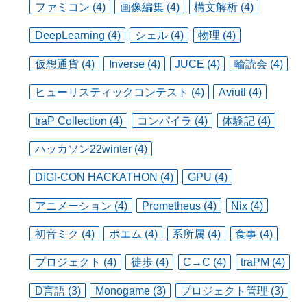
ファミコン (4)
画像編集 (4)
構文解析 (4)
DeepLearning (4)
シェル (4)
物理 (4)
仮想通貨 (4)
Inverse (4)
JUCE (4)
輪読会 (4)
ヒューリスティックコンテスト (4)
Aviutl (4)
traP Collection (4)
コンパイラ (4)
体験記 (4)
ハッカソン22winter (4)
DIGI-CON HACKATHON (4)
GPU (4)
アニメーション (4)
Prometheus (4)
Nix (4)
初音ミク (4)
ポエム (4)
系所属 (4)
食事 (4)
プロジェクト (4)
徒歩 (4)
C→C (4)
traPM (4)
D言語 (3)
Monogame (3)
プロジェクト管理 (3)