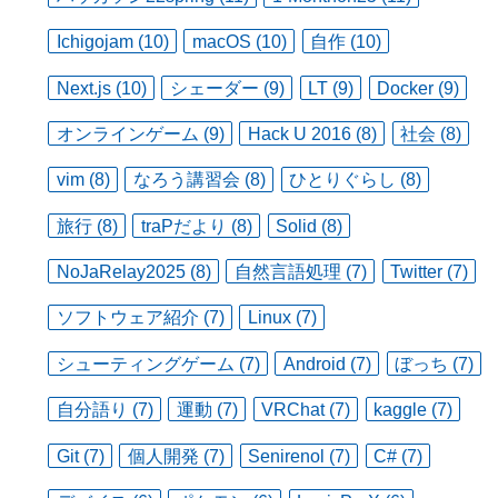
Ichigojam (10)
macOS (10)
自作 (10)
Next.js (10)
シェーダー (9)
LT (9)
Docker (9)
オンラインゲーム (9)
Hack U 2016 (8)
社会 (8)
vim (8)
なろう講習会 (8)
ひとりぐらし (8)
旅行 (8)
traPだより (8)
Solid (8)
NoJaRelay2025 (8)
自然言語処理 (7)
Twitter (7)
ソフトウェア紹介 (7)
Linux (7)
シューティングゲーム (7)
Android (7)
ぼっち (7)
自分語り (7)
運動 (7)
VRChat (7)
kaggle (7)
Git (7)
個人開発 (7)
Senirenol (7)
C# (7)