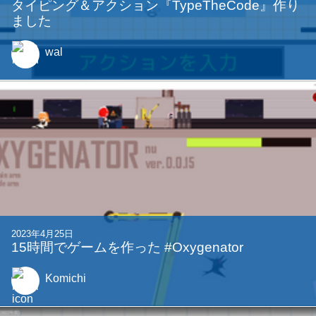
タイピング＆アクション『TypeTheCode』作り
ました
wal
2023年4月25日
15時間でゲームを作った #Oxygenator
Komichi