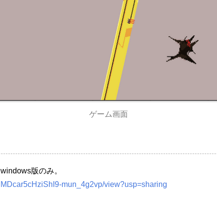
ゲーム画面
indows版のみ。
tMTEMDcar5cHziShI9-mun_4g2vp/view?usp=sharing