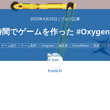
2023年4月25日 |
ブログ記事
時間でゲームを作った #Oxygena
ゲーム紹介
ゲーム制作
Ichigojam
歯医者
GameMaker
新歓ブログリ
Komichi