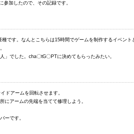
igojamに参加したので、その記録です。
amの亜種です。なんとこちらは15時間でゲームを制作するイベントと
。
」でした。cha〇tG〇PTに決めてもらったみたい。
でサイドアームを回転させます。
所にアームの先端を当てて修理しよう。
バーです。