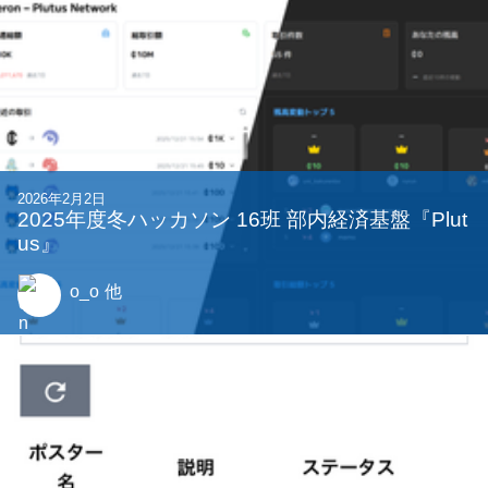
2026年2月2日
2025年度冬ハッカソン 16班 部内経済基盤『Plut
us』
o_o
他