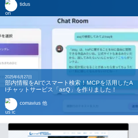
tidus
2025年6月27日
部内情報をAIでスマート検索！MCPを活用したA
Iチャットサービス「asQ」を作りました！
comavius
他