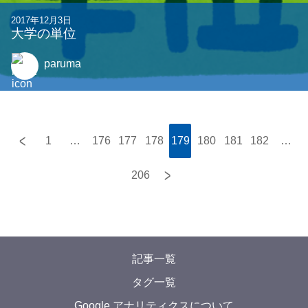
2017年12月3日
大学の単位
paruma
<
1
…
176
177
178
179
180
181
182
…
>
206
記事一覧
タグ一覧
Google アナリティクスについて