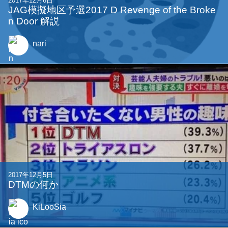
2017年12月6日
JAG模擬地区予選2017 D Revenge of the Broke
n Door 解説
nari
2017年12月5日
DTMの何か
KiLooSia