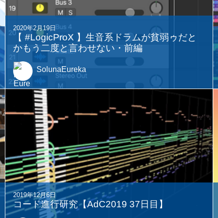
2020年2月19日
【 #LogicProX 】生音系ドラムが貧弱ゥだと
かもう二度と言わせない・前編
SolunaEureka
2019年12月6日
コード進行研究【AdC2019 37日目】