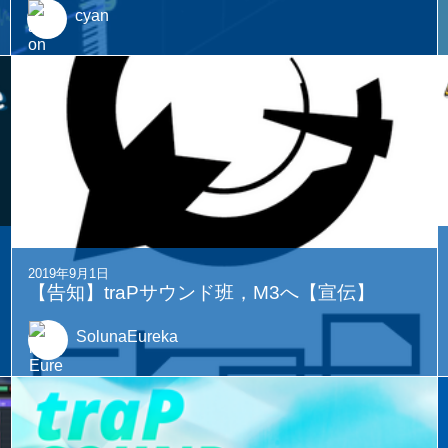
cyan
2019年9月1日
【告知】traPサウンド班，M3へ【宣伝】
SolunaEureka