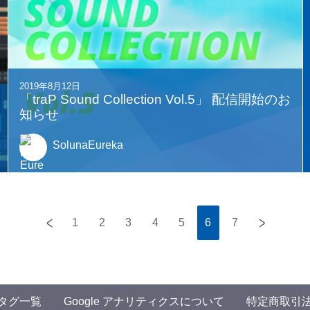
2019年8月12日
「traP Sound Collection Vol.5」 配信開始のお
知らせ
SolunaEureka
<
>
1
2
3
4
5
6
7
タグ一覧
Google アナリティクスについて
特定商取引