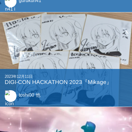
gurukun41
2023年12月11日
DIGI-CON HACKATHON 2023『Mikage』
toshi00
他