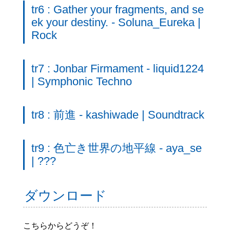
tr6 : Gather your fragments, and se
ek your destiny. - Soluna_Eureka |
Rock
tr7 : Jonbar Firmament - liquid1224
| Symphonic Techno
tr8 : 前進 - kashiwade | Soundtrack
tr9 : 色亡き世界の地平線 - aya_se
| ???
ダウンロード
こちらからどうぞ！