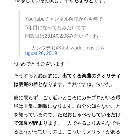
TMをしている期間は）
半年ちょっと
です。
YouTubeチャンネル解説から今年で
5年目になってたみたいです
開設日は2014/02/08みたいですね
— カシワデ (@Kashiwade_music)
A
ugust 26, 2019
↑おめでとうございます！
そうすると必然的に、
出てくる楽曲のクオリティ
は雲泥の差となります
。当然ですね。泣いた。
彼に限らず、ごく近いところにガチプロがいる環
境は非常に刺激になります。自分の知らないこと
を知っているので、
ただおしゃべりしているだけ
で知見が貯まります
。一人でやるよりみんなでや
るほうがっていうのは、こういうメリットがある