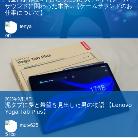
サウンドに関わった末路...【ゲームサウンドのお
仕事について】
tenya
2025年9月18日
泥タブに夢と希望を見出した男の物語 【Lenovo
Yoga Tab Plus】
mutv625