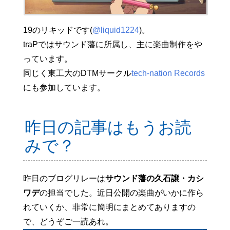
19のリキッドです(
@liquid1224
)。
traPではサウンド藩に所属し、主に楽曲制作をや
っています。
同じく東工大のDTMサークル
tech-nation Records
にも参加しています。
昨日の記事はもうお読
みで？
昨日のブログリレーは
サウンド藩の久石譲・カシ
ワデ
の担当でした。近日公開の楽曲がいかに作ら
れていくか、非常に簡明にまとめてありますの
で、どうぞご一読あれ。