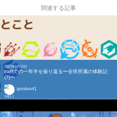
関連する記事
2025年9月15日
traPでの一年半を振り返る〜全班所属の体験記
(?)〜
gurukun41