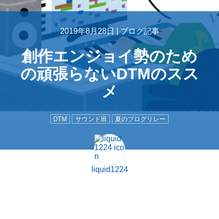
2019年8月28日 |
ブログ記事
創作エンジョイ勢のため
の頑張らないDTMのスス
メ
DTM
サウンド班
夏のブログリレー
liquid1224