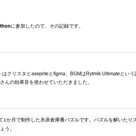
thon
に参加したので、その記録です。
リスタとasepriteとfigma、BGMはRytmik Ultimat
さんの効果音を使わせていただきました。
に触発されて1か月で制作した氷床倉庫番パズルです。パズルを解い
ょう。