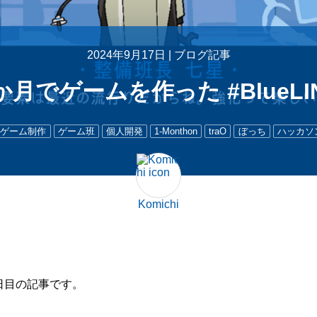
2024年9月17日 |
ブログ記事
か月でゲームを作った #BlueLI
ゲーム制作
ゲーム班
個人開発
1-Monthon
traO
ぼっち
ハッカソ
Komichi
0日目の記事です。