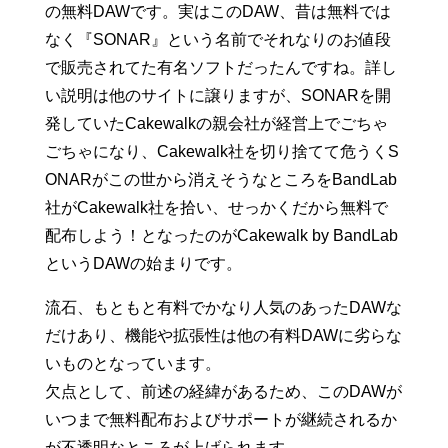
の無料DAWです。実はこのDAW、昔は無料では
なく『SONAR』という名前でそれなりのお値段
で販売されてた有名ソフトだったんですね。詳し
い説明は他のサイトに譲りますが、SONARを開
発していたCakewalkの親会社が経営上でごちゃ
ごちゃになり、Cakewalk社を切り捨てて危うくS
ONARがこの世から消えそうなところをBandLab
社がCakewalk社を拾い、せっかくだから無料で
配布しよう！となったのがCakewalk by BandLab
というDAWの始まりです。
流石、もともと有料でかなり人気のあったDAWな
だけあり、機能や拡張性は他の有料DAWに劣らな
いものとなっています。
欠点として、前述の経緯があるため、このDAWが
いつまで無料配布およびサポートが継続されるか
が不透明なところが上げられます。