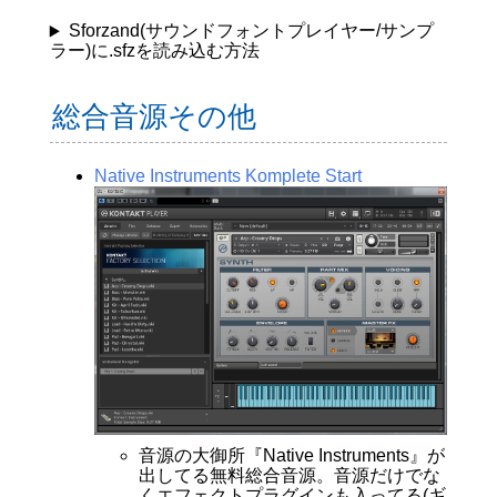
Sforzand(サウンドフォントプレイヤー/サンプ
ラー)に.sfzを読み込む方法
総合音源その他
Native Instruments Komplete Start
音源の大御所『Native Instruments』が
出してる無料総合音源。音源だけでな
くエフェクトプラグインも入ってる(ギ