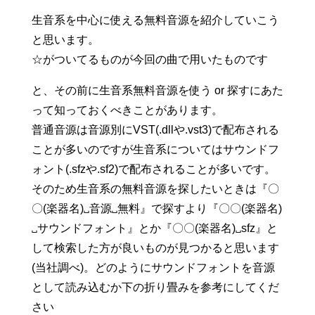
生音系を中心に使える無料音源を紹介していこう
と思います。
☆がついてるものが今回の曲で用いたものです
と、その前に生音系無料音源を使う or 探すにあた
って知っておくべきことがあります。
普通音源は音源別にVST(.dllや.vst3)で配布される
ことが多いのですが生音系についてはサウンドフ
ォント(.sfzや.sf2)で配布されることが多いです。
そのため生音系の無料音源を探したいときは『〇
〇(楽器名)␣音源␣無料』で探すより『〇〇(楽器名)
␣サウンドフォント』とか『〇〇(楽器名)␣sfz』と
して検索した方が良いものが見つかると思います
(当社調べ)。どのようにサウンドフォントを音源
として読み込むか下の折り畳みを参考にしてくだ
さい