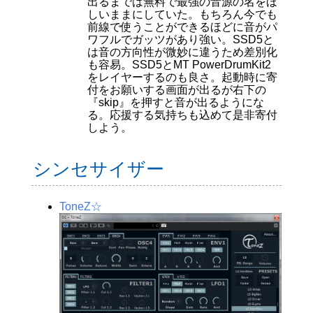
出るまでは無料で最強の音源の名をほ
しいままにしていた。もちろん今でも
前線で使うことができるほどに音がパ
ワフルでガッツがあり強い。SSD5と
は音の方向性が微妙に違うため差別化
も容易。SSD5とMT PowerDrumKit2
をレイヤーするのも良さ。起動時に寄
付をお願いする画面が出るが右下の
『skip』を押すと音が出るようにな
る。応援する気持ちも込めて是非寄付
しよう。
シンセサイザー
ToneZ☆