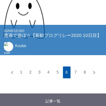
2020年3月18日
透過で遊ぼう【新歓ブログリレー2020 10日目】
Koube
<
>
1
2
3
4
5
6
7
8
記事一覧