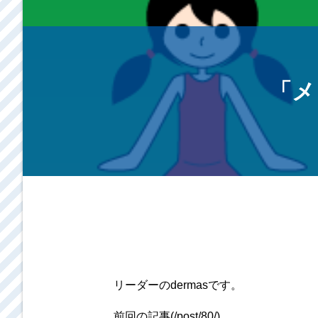
「メ
リーダーのdermasです。
前回の記事(/post/80/)