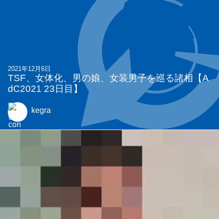
2021年12月6日
TSF、女体化、男の娘、女装男子を巡る諸相【A
dC2021 23日目】
kegra