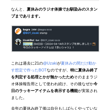
なんと、
夏休みのラジオ体操でお馴染みのスタン
プまであります。
これは過去に21の
@Uzaki
が
夏休みの間だけ動か
す想定で作ったBOT
なのですが、
特に夏休み終了
を判定する処理とかが無かったため
そのままラジ
オ体操報告用として使われ続け、その後なぜか
今
日のラッキーアイテムを表示する機能
が実装され
ました。
去年の夏休み終了後は自分もしばらくやっていな