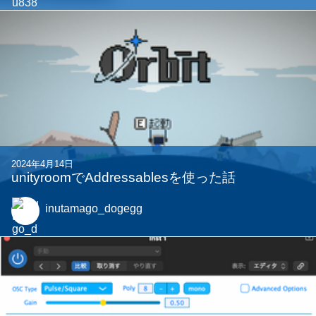
2024年4月14日
unityroomでAddressablesを使った話
inutamago_dogegg