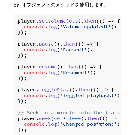
"uri"
:
"spotify:artist:7oF
er
オブジェクトのメソッドを使用します。
"url"
:
"https://api.spotif
}
,
{
player.
setVolume
(
0.5
).
then
(
() =>
 {

"name"
:
"小出ひかる(佐藤くるみC
console
.
log
(
'Volume updated!'
);

"uri"
:
"spotify:artist:5z9
});

"url"
:
"https://api.spotif
}
,
player.
pause
().
then
(
() =>
 {

{
console
.
log
(
'Paused!'
);

"name"
:
"新井田いづみ(鈴木あやこ
});

"uri"
:
"spotify:artist:4mC
"url"
:
"https://api.spotif
player.
resume
().
then
(
() =>
 {

}
,
console
.
log
(
'Resumed!'
);

{
});

"name"
:
"谷尻まりあ(西新井大師西
"uri"
:
"spotify:artist:5wm
player.
togglePlay
().
then
(
() =>
 {

"url"
:
"https://api.spotif
console
.
log
(
'Toggled playback!'
);

}
});

]
,
"album"
:
{
// Seek to a minute into the track
"name"
:
"てーきゅうBEST"
,
player.
seek
(
60
 * 
1000
).
then
(
() =>
 {

"uri"
:
"spotify:album:19OuaV
console
.
log
(
'Changed position!'
);

"images"
:
[
});

{