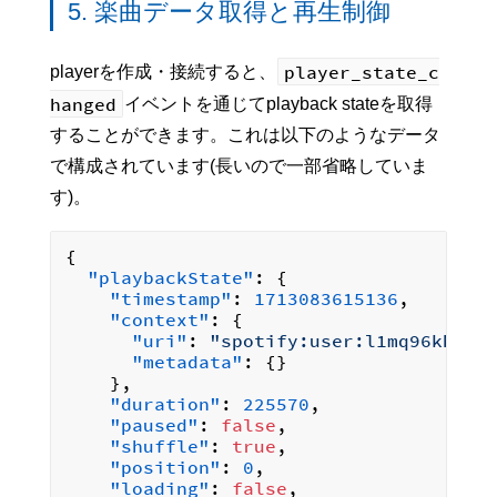
5. 楽曲データ取得と再生制御
player_state_c
playerを作成・接続すると、
hanged
イベントを通じてplayback stateを取得
することができます。これは以下のようなデータ
で構成されています(長いので一部省略していま
す)。
{
"playbackState"
:
{
"timestamp"
:
1713083615136
,
"context"
:
{
"uri"
:
"spotify:user:l1mq96khn4z
"metadata"
:
{
}
}
,
"duration"
:
225570
,
"paused"
:
false
,
"shuffle"
:
true
,
"position"
:
0
,
"loading"
:
false
,