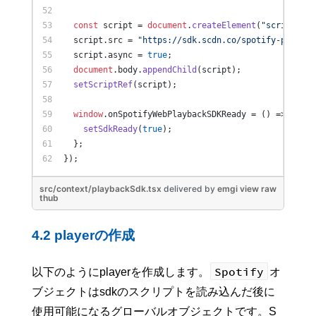
const
 script = 
document
.
createElement
(
"script"
);
  script.
src
 = 
"https://sdk.scdn.co/spotify-player.
  script.
async
 = 
true
;
document
.
body
.
appendChild
(script);
setScriptRef
(script);
window
.
onSpotifyWebPlaybackSDKReady
 = 
() =>
 {
setSdkReady
(
true
);
  };
});
src/context/playbackSdk.tsx
delivered
by
emgi
view raw
thub
4.2 playerの作成
Spotify
以下のようにplayerを作成します。
オ
ブジェクトはsdkのスクリプトを読み込んだ後に
使用可能になるグローバルオブジェクトです。S