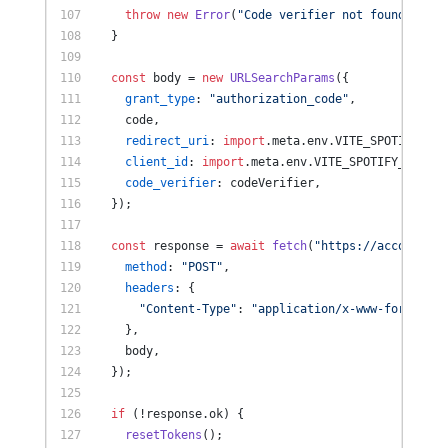
throw
new
Error
(
"Code verifier not found"
);
  }
const
 body = 
new
URLSearchParams
({
grant_type
: 
"authorization_code"
,
    code,
redirect_uri
: 
import
.
meta
.
env
.
VITE_SPOTIFY_RED
client_id
: 
import
.
meta
.
env
.
VITE_SPOTIFY_CLIENT
code_verifier
: codeVerifier,
  });
const
 response = 
await
fetch
(
"https://accounts.s
method
: 
"POST"
,
headers
: {
"Content-Type"
: 
"application/x-www-form-urle
    },
    body,
  });
if
 (!response.
ok
) {
resetTokens
();