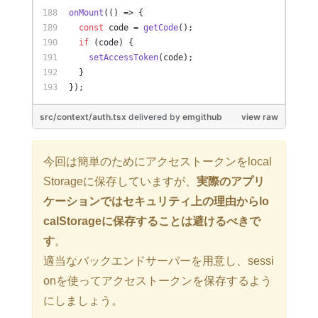
onMount
(
() =>
 {
const
 code = 
getCode
();
if
 (code) {
setAccessToken
(code);
  }
});
src/context/auth.tsx
delivered
by
emgithub
view raw
今回は簡単のためにアクセストークンをlocal
Storageに保存していますが、
実際のアプリ
ケーションではセキュリティ上の理由からlo
calStorageに保存することは避けるべきで
す
。
適当なバックエンドサーバーを用意し、sessi
onを使ってアクセストークンを保存するよう
にしましょう。