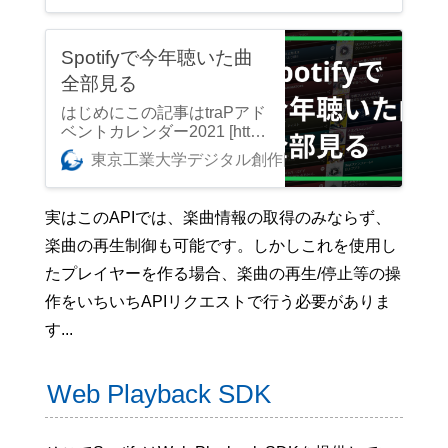
部内サービスを利用すること
ができますが、その中でも最
も多くの部員に使われている
Spotifyで今年聴いた曲
のは部内SNSツール「traQ」
全部見る
だと思います。そこで、プロ
グラミングの勉強と自分の娯
はじめにこの記事はtraPアド
楽を兼ねて、traQ用のBOTと
ベントカレンダー2021 [http
SpotifyAPIを組み合わせて、t
s://trap.jp/tag/advent-calenda
東京工業大学デジタル創作同好会traP
d_ette
raQ内でSpotifyの楽曲検索と
r-2021/] 43日目(12/25)の記事
アーティスト検索をできるよ
です。 こんにちは、@d_ette
うにしてみました。 最初Sp
iu8383 [https://trap.jp/author/
実はこのAPIでは、楽曲情報の取得のみならず、
otifyAPIを使うにあたって、
d_etteiu8383]です。最近は
使おうと思っている全てのリ
楽曲の再生制御も可能です。しかしこれを使用し
研究室で大腸菌とかDNAを
クエストのコードを全て1か
こねこねしてます。@Uzaki
たプレイヤーを作る場合、楽曲の再生/停止等の操
ら書くのはコスパが悪すぎる
[https://trap.jp/author/uzaki]さ
と思ったので、パッケージを
作をいちいちAPIリクエストで行う必要がありま
んが「今年のプレイリストを
使うことにしました。BOT
作って、１年を振り返ってみ
す...
のコードはTypeScriptで書い
よう」という面白そうな企画
ていたので、TypeScriptで使
をやってたので乗っかりま
えるSpotifyAPIのパッケージ
す。 今年のプレイリストを
Web Playback SDK
を探したところ、spotify-we
作って、１年を振り返ってみ
b-api-ts[https://adamgrieger.g
ようtraP部員が自分の好きな
ithub.io/spotify-web-api-ts/]と
曲を詰め込んだ「今年のプレ