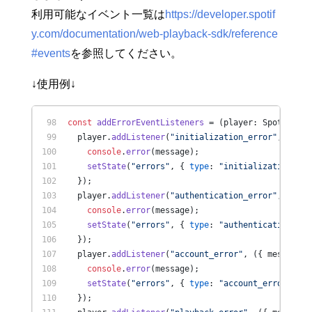
利用可能なイベント一覧は
https://developer.spotif
y.com/documentation/web-playback-sdk/reference
#events
を参照してください。
↓使用例↓
const
addErrorEventListeners
 = (
player: Spotify.Pl
  player.
addListener
(
"initialization_error"
, 
(
{ me
console
.
error
(message);
setState
(
"errors"
, { 
type
: 
"initialization_err
  });
  player.
addListener
(
"authentication_error"
, 
(
{ me
console
.
error
(message);
setState
(
"errors"
, { 
type
: 
"authentication_err
  });
  player.
addListener
(
"account_error"
, 
(
{ message }
console
.
error
(message);
setState
(
"errors"
, { 
type
: 
"account_error"
, me
  });