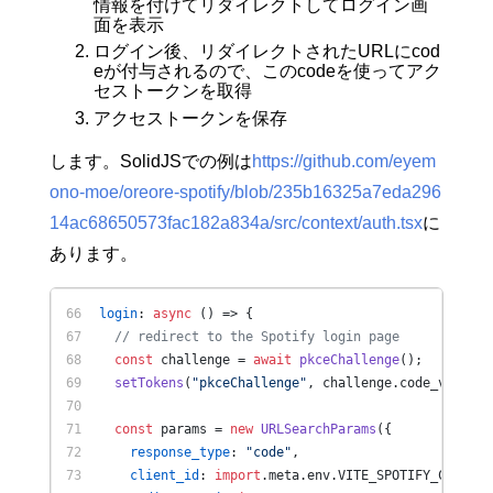
情報を付けてリダイレクトしてログイン画
面を表示
ログイン後、リダイレクトされたURLにcod
eが付与されるので、このcodeを使ってアク
セストークンを取得
アクセストークンを保存
します。SolidJSでの例は
https://github.com/eyem
ono-moe/oreore-spotify/blob/235b16325a7eda296
14ac68650573fac182a834a/src/context/auth.tsx
に
あります。
login
: 
async
 () => {
// redirect to the Spotify login page
const
 challenge = 
await
pkceChallenge
();
setTokens
(
"pkceChallenge"
, challenge.
code_verifie
const
 params = 
new
URLSearchParams
({
response_type
: 
"code"
,
client_id
: 
import
.
meta
.
env
.
VITE_SPOTIFY_CLIENT_