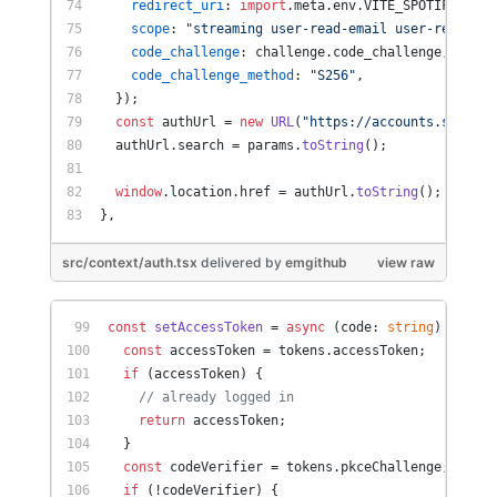
redirect_uri
: 
import
.
meta
.
env
.
VITE_SPOTIFY_REDI
scope
: 
"streaming user-read-email user-read-pri
code_challenge
: challenge.
code_challenge
,
code_challenge_method
: 
"S256"
,
  });
const
 authUrl = 
new
URL
(
"https://accounts.spotify
  authUrl.
search
 = params.
toString
();
window
.
location
.
href
 = authUrl.
toString
();
},
src/context/auth.tsx
delivered
by
emgithub
view raw
const
setAccessToken
 = 
async
 (
code: 
string
) => {
const
 accessToken = tokens.
accessToken
;
if
 (accessToken) {
// already logged in
return
 accessToken;
  }
const
 codeVerifier = tokens.
pkceChallenge
;
if
 (!codeVerifier) {