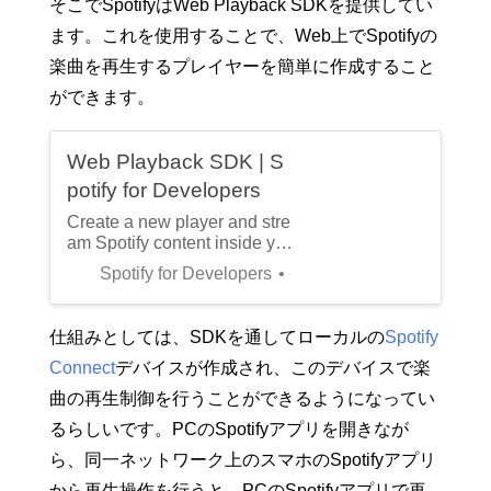
いうものを見つけました。こ
そこでSpotifyはWeb Playback SDKを提供してい
イリスト」を紹介します。東
れを使えばnewSpotifyWebA
京工業大学デジタル創作同好
ます。これを使用することで、Web上でSpotifyの
pi({ accessToken: ACCESS
会traPUzaki [https://trap.jp/po
楽曲を再生するプレイヤーを簡単に作成すること
st/1457/]で、「今年のプレイ
リスト」ということで、202
ができます。
1年を振り返りながらプレイ
リストを作ってみようと思っ
たのですが、これがなかなか
Web Playback SDK | S
難しかったので私は徹底的に
potify for Developers
データに頼ることにしまし
た。本記事ではSpotifyでの
Create a new player and stre
楽曲データに
am Spotify content inside you
r website application.
Spotify for Developers
仕組みとしては、SDKを通してローカルの
Spotify
Connect
デバイスが作成され、このデバイスで楽
曲の再生制御を行うことができるようになってい
るらしいです。PCのSpotifyアプリを開きなが
ら、同一ネットワーク上のスマホのSpotifyアプリ
から再生操作を行うと、PCのSpotifyアプリで再