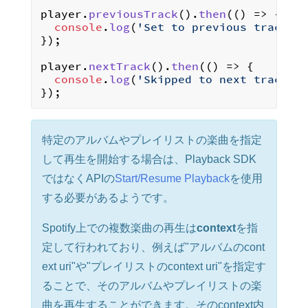
"url"
:
"https://i.scdn.c
player.
previousTrack
().
then
(
() =>
 {

"height"
:
300
,
console
.
log
(
'Set to previous track!'
)
"width"
:
300
,
});

"size"
:
"UNKNOWN"
}
,
player.
nextTrack
().
then
(
() =>
 {

{
console
.
log
(
'Skipped to next track!'
)
"url"
:
"https://i.scdn.c
"height"
:
64
,
"width"
:
64
,
"size"
:
"SMALL"
}
,
特定のアルバムやプレイリストの楽曲を指定
{
して再生を開始する場合は、Playback SDK
"url"
:
"https://i.scdn.c
"height"
:
640
,
ではなくAPIの
Start/Resume Playback
を使用
"width"
:
640
,
する必要があるようです。
"size"
:
"LARGE"
}
]
Spotify上での複数楽曲の再生は
context
を指
}
,
定して行われており、例えば"アルバムのcont
"is_playable"
:
true
,
"metadata"
:
{
}
ext uri"や"プレイリストのcontext uri"を指定す
}
,
ることで、そのアルバムやプレイリストの楽
"next_tracks"
:
[
曲を再生することができます。そのcontext内
{