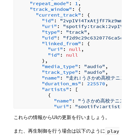
"repeat_mode"
:
1
,
"track_window"
:
{
"current_track"
:
{
"id"
:
"2vpIVi4TxAtjfF7kz9wmOQ"
"uri"
:
"spotify:track:2vpIVi4T
"type"
:
"track"
,
"uid"
:
"f2d9c29c6320776ca5ed"
,
"linked_from"
:
{
"uri"
:
null
,
"id"
:
null
}
,
"media_type"
:
"audio"
,
"track_type"
:
"audio"
,
"name"
:
"走れ!うさかめ高校テニス部!!
"duration_ms"
:
225570
,
"artists"
:
[
{
"name"
:
"うさかめ高校テニス部"
"uri"
:
"spotify:artist:0Kw
"url"
:
"https://api.spotif
}
,
これらの情報からUIの更新を行いましょう。
{
"name"
:
"中島由貴(田中きなこCV
play
また、再生制御を行う場合は以下のように