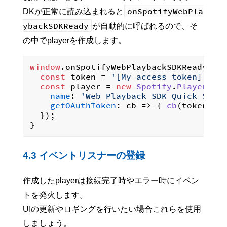
onSpotifyWebPla
DKが正常に読み込まれると
ybackSDKReady
が自動的に呼ばれるので、そ
の中でplayerを作成します。
window
.
onSpotifyWebPlaybackSDKReady
 = 
const
 token = 
'[My access token]'
;

const
 player = 
new
Spotify
.
Player
({

name
: 
'Web Playback SDK Quick Star
getOAuthToken
: 
cb
 =>
 { 
cb
(token); }
  });

4.3 イベントリスナーの登録
作成したplayerは接続完了時やエラー時にイベン
トを発火します。
UIの更新やロギングを行いたい場合これらを使用
しましょう。