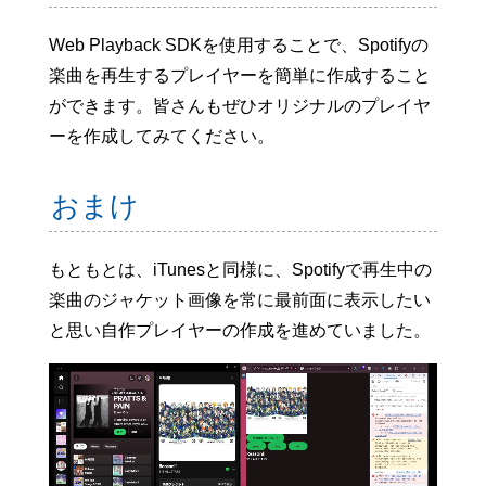
{
"url"
:
"https://i.scdn
"height"
:
300
,
Web Playback SDKを使用することで、Spotifyの
"width"
:
300
,
楽曲を再生するプレイヤーを簡単に作成すること
"size"
:
"UNKNOWN"
ができます。皆さんもぜひオリジナルのプレイヤ
}
,
{
ーを作成してみてください。
"url"
:
"https://i.scdn
"height"
:
64
,
"width"
:
64
,
おまけ
"size"
:
"SMALL"
}
,
{
もともとは、iTunesと同様に、Spotifyで再生中の
"url"
:
"https://i.scdn
"height"
:
640
,
楽曲のジャケット画像を常に最前面に表示したい
"width"
:
640
,
と思い自作プレイヤーの作成を進めていました。
"size"
:
"LARGE"
}
]
}
,
"is_playable"
:
true
,
"metadata"
:
{
}
}
,
        ...
