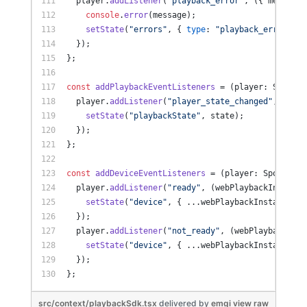
  player.
addListener
(
"playback_error"
, 
(
{ message 
console
.
error
(message);
setState
(
"errors"
, { 
type
: 
"playback_error"
, m
  });
};
const
addPlaybackEventListeners
 = (
player: Spotify
  player.
addListener
(
"player_state_changed"
, 
(
stat
setState
(
"playbackState"
, state);
  });
};
const
addDeviceEventListeners
 = (
player: Spotify.P
  player.
addListener
(
"ready"
, 
(
webPlaybackInstance
setState
(
"device"
, { ...webPlaybackInstance, 
i
  });
  player.
addListener
(
"not_ready"
, 
(
webPlaybackInst
setState
(
"device"
, { ...webPlaybackInstance, 
i
  });
};
src/context/playbackSdk.tsx
delivered
by
emgi
view raw