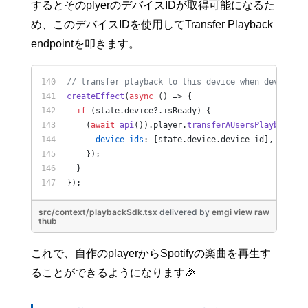
するとそのplyerのデバイスIDが取得可能になるた
め、このデバイスIDを使用してTransfer Playback
endpointを叩きます。
// transfer playback to this device when device is
createEffect
(
async
 () => {
if
 (state.
device
?.
isReady
) {
    (
await
api
()).
player
.
transferAUsersPlayback
({
device_ids
: [state.
device
.
device_id
],
    });
  }
});
src/context/playbackSdk.tsx
delivered
by
emgi
view raw
thub
これで、自作のplayerからSpotifyの楽曲を再生す
ることができるようになります🎉