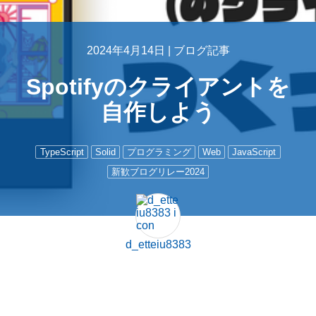
2024年4月14日 |
ブログ記事
Spotifyのクライアントを
自作しよう
TypeScript
Solid
プログラミング
Web
JavaScript
新歓ブログリレー2024
d_etteiu8383