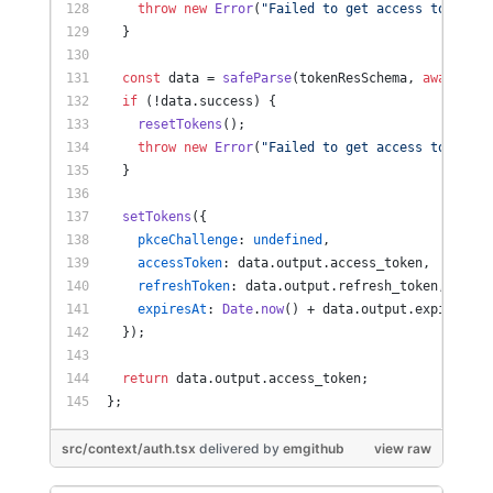
throw
new
Error
(
"Failed to get access token"
);
  }
const
 data = 
safeParse
(tokenResSchema, 
await
 res
if
 (!data.
success
) {
resetTokens
();
throw
new
Error
(
"Failed to get access token"
);
  }
setTokens
({
pkceChallenge
: 
undefined
,
accessToken
: data.
output
.
access_token
,
refreshToken
: data.
output
.
refresh_token
,
expiresAt
: 
Date
.
now
() + data.
output
.
expires_in
  });
return
 data.
output
.
access_token
;
};
src/context/auth.tsx
delivered
by
emgithub
view raw