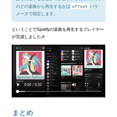
"id"
:
"0IiaRSmULwHbmU1rxMvFS
offset
のどの楽曲から再生するかは
パラ
"uri"
:
"spotify:track:0IiaRS
メータで指定します。
"type"
:
"track"
,
"uid"
:
"533d961356b613fac6b6
"linked_from"
:
{
"uri"
:
null
,
ということでSpotifyの楽曲を再生するプレイヤー
"id"
:
null
が完成しました🎉
}
,
"media_type"
:
"video"
,
"track_type"
:
"video"
,
"name"
:
"白金ディスコ"
,
"duration_ms"
:
256573
,
"artists"
:
[
{
"name"
:
"物語シリーズ"
,
"uri"
:
"spotify:artist:0
"url"
:
"https://api.spot
}
]
,
"album"
:
{
"name"
:
"歌物語 Special Edit
"uri"
:
"spotify:album:1oP6
まとめ
"images"
:
[