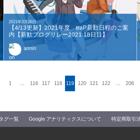
2021年3月26日
【4/13更新】2021年度 traP新歓日程のご案
内【新歓ブログリレー2021 18日目】
annin
1
…
116
117
118
119
120
121
122
…
206
タグ一覧
Google アナリティクスについて
特定商取引