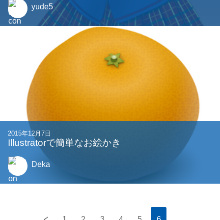
yude5
2015年12月7日
Illustratorで簡単なお絵かき
Deka
<
1
2
3
4
5
6