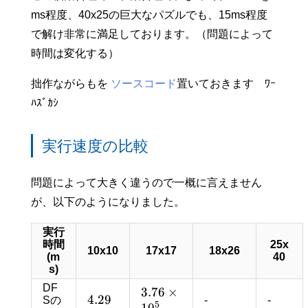
ms程度、40x25の巨大なパズルでも、15ms程度
で解け非常に満足しております。（問題によって
時間は変化する）
拙作ながらもを
ソースコード
置いておきます ﾜｰ
ﾊｽﾞｶｼ
実行速度の比較
問題によって大きく違うので一概に言えません
が、以下のようになりました。
実行
時間
25x
10x10
17x17
18x26
(m
40
s)
DF
3
.
7
6
×
4
.
2
9
Sの
-
-
5
1
0