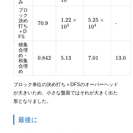
み
ブロ
ック
1
.
2
2
×
5
.
2
5
×
決め
7
0
.
9
-
3
4
打ち
1
0
1
0
＋D
FS
積集
合埋
め・
0
.
8
4
2
5
.
1
3
7
.
0
1
1
3
.
0
和集
合埋
め
ブロック単位の決め打ち＋DFSのオーバーヘッド
が大きいため、小さな盤面ではそれが大きく出た
形となりました。
最後に