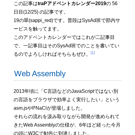
この記事は
traPアドベントカレンダー2019
の 56
日目(12/25) の記事です。
19の翠(sappi_red)です。普段はSysAd班で部内サ
ービスを触ってます。
このアドベントカレンダーではこれが二記事目
で、一記事目はそのSysAd班でのことを書いてい
[1]
るのでよろしければそちらもぜひ。
Web Assembly
2013年頃に「C言語などのJavaScriptではない別
の言語をブラウザで効率よく実行したい」という
asm.jsやPNaClが登場しました。
それらの流れを汲み取りながら開発が進められて
きたWeb Assemblyの仕様が、6年ほど経った今月
の頭にW3Cで勧告に到達しました。