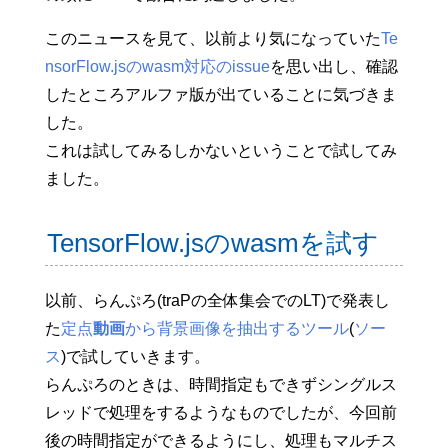
このニュースを見て、以前より気になっていた
Te
nsorFlow.jsのwasm対応のissue
を思い出し、確認
したところアルファ版が出ていることに気づきま
した。
これは試してみるしかないということで試してみ
ました。
TensorFlow.jsのwasmを試す
以前、らんぷろ(traPの全体集会でのLT)で発表し
た
定点
動画
から背景画像を抽出するツール
(
ソー
ス
)で試していきます。
らんぷろのときは、時間指定もできずシングルス
レッドで処理をするようなものでしたが、今回前
後の時間指定ができるようにし、処理もマルチス