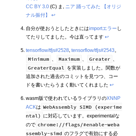
CC BY 3.0
(C) ま,
ニア 踊ってみた 【オリジ
ナル振付】
↩︎
自分が使おうとしたときには
importエラー
し
てたりしてました。今は直ってます
↩︎
tensorflow/tfjs#2528
,
tensorflow/tfjs#2543
。
Minimum
Maximum
Greater
、
、
、
GreaterEqual
を実装しました。関数が
追加された過去のコミットを見つつ、コー
ドを書いたらうまく動いてくれました
↩︎
wasm版で使われているライブラリの
XNNP
WebAssembly SIMD (experime
ACK
は
ntal)
に対応しています。experimentalな
chrome://flags/#enable-weba
ので
ssembly-simd
のフラグで有効にする必