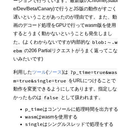
ージョンで行っています。最新版のChrome(Stabl
e/Dev/Beta/Canary)で行うとJS版の動作がすごく
遅いということがあったのが理由です。また、動
画のデコード処理をGPUで行ってwasm版を使用
するとうまく動かないということも発生しまし
blob:～.w
た。(よくわからないですが内部的な
ebm
の206 Partialリクエストがうまく返ってこな
いみたいです)
?p_time=true&was
利用した
ツール
(
ソース
)は
m=true&single=true
をURLにつけることで
動作を変更できるようにしてあります。指定しな
false
かったものは
として扱われます。
p_time
はコンソールに処理時間を出力する
wasm
はwasmを使用する
single
はシングルスレッドで処理をする