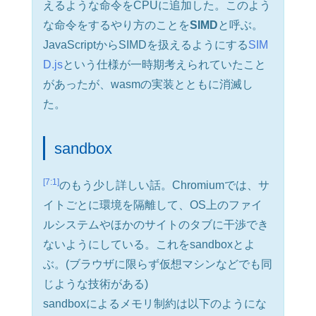
えるような命令をCPUに追加した。このよう
な命令をするやり方のことを
SIMD
と呼ぶ。
JavaScriptからSIMDを扱えるようにする
SIM
D.js
という仕様が一時期考えられていたこと
があったが、wasmの実装とともに消滅し
た。
sandbox
[7:1]
のもう少し詳しい話。Chromiumでは、サ
イトごとに環境を隔離して、OS上のファイ
ルシステムやほかのサイトのタブに干渉でき
ないようにしている。これをsandboxとよ
ぶ。(ブラウザに限らず仮想マシンなどでも同
じような技術がある)
sandboxによるメモリ制約は以下のようにな