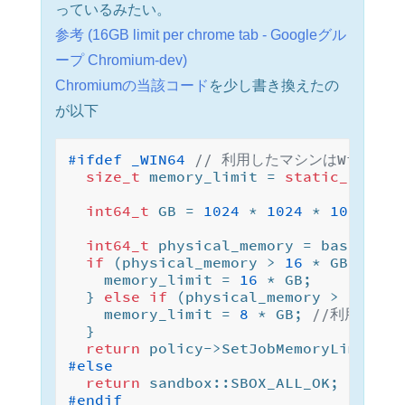
っているみたい。
参考 (16GB limit per chrome tab - Googleグル
ープ Chromium-dev)
Chromiumの当該コード
を少し書き換えたの
が以下
#
ifdef
 _WIN64 
// 利用したマシンはWindow
size_t
 memory_limit = 
static_cast
<
s
int64_t
 GB = 
1024
 * 
1024
 * 
1024
;

int64_t
 physical_memory = base::Sys
if
 (physical_memory > 
16
 * GB) {

    memory_limit = 
16
 * GB;

  } 
else
if
 (physical_memory > 
8
 * GB)
    memory_limit = 
8
 * GB; 
//利用した
  }

return
 policy->SetJobMemoryLimit(me
#
else
return
#
endif