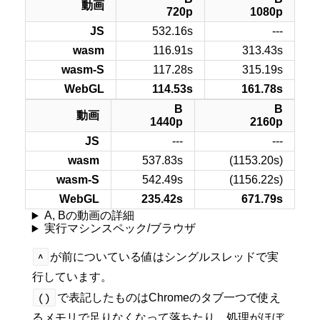
動画
720p
1080p
JS
532.16s
---
wasm
116.91s
313.43s
wasm-S
117.28s
315.19s
WebGL
114.53s
161.78s
B
B
動画
1440p
2160p
JS
---
---
wasm
537.83s
(1153.20s)
wasm-S
542.49s
(1156.22s)
WebGL
235.42s
671.79s
A, Bの動画の詳細
実行マシンスペック/ブラウザ
^
が前についている値はシングルスレッドで実
行しています。
()
で表記したものはChromeのタブ一つで使え
るメモリで足りなくなって落ちたり、処理がほぼ