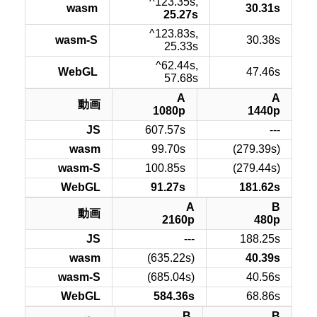
^123.35s,
wasm
30.31s
25.27s
^123.83s,
wasm-S
30.38s
25.33s
^62.44s,
WebGL
47.46s
57.68s
A
A
動画
1080p
1440p
JS
607.57s
---
wasm
99.70s
(279.39s)
wasm-S
100.85s
(279.44s)
WebGL
91.27s
181.62s
A
B
動画
2160p
480p
JS
---
188.25s
wasm
(635.22s)
40.39s
wasm-S
(685.04s)
40.56s
WebGL
584.36s
68.86s
B
B