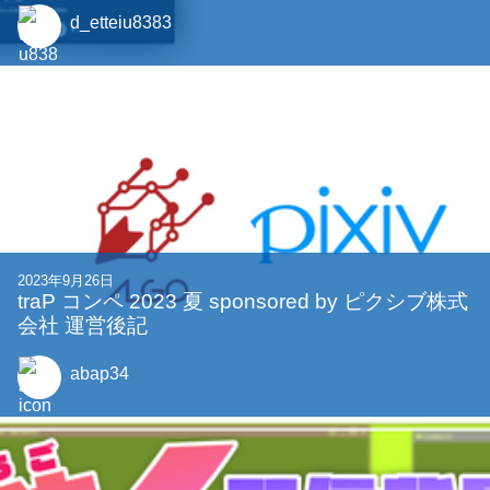
d_etteiu8383
2023年9月26日
traP コンペ 2023 夏 sponsored by ピクシブ株式
会社 運営後記
abap34