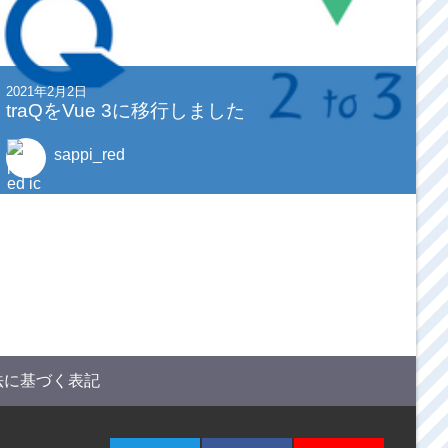
2021年2月2日
traQをVue 3に移行しました
sappi_red
法に基づく表記