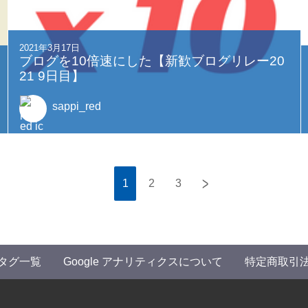
2021年3月17日
ブログを10倍速にした【新歓ブログリレー20
21 9日目】
sappi_red
>
1
2
3
タグ一覧
Google アナリティクスについて
特定商取引