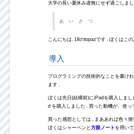
大学の長い夏休み虚無にせず過ごしまし
あ い さ つ
こんにちは. 18のtopazです . ぼ
導入
プログラミングの技術的なことを書けれ
ます .
ぼくは先日(結構前)にiPadを購入しまし
d を購入しました . 買った動機が、使っ
買った感想としては , まああれば色々便
ぼくはシャーペンと
方眼ノート
を用いて