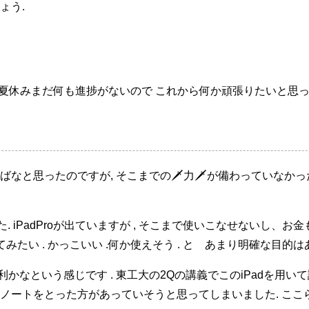
ょう.
くはこの夏休みまだ何も進捗がないので これから何か頑張りたいと思っ
ばなと思ったのですが, そこまでの🗡力🗡が備わっていなか
た. iPadProが出ていますが , そこまで使いこなせないし、お
てみたい . かっこいい .何か使えそう . と あまり明確な目的
利かなという感じです . 東工大の2Qの講義でこのiPadを用い
ノートをとった方があっていそうと思ってしまいました. ここら