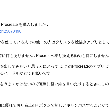
create を購入しました .
/id425073498
aceを使っている人その他... の人はクリスタを絵描きアプリ
何もありません . Procreteへ乗り換える勧めも特にしません 
出してみたいと思う人にとっては, このProcreateのアプ
るハードルがとても低いです.
をうまくかけないので適当に軽い絵を書いたりするときにこの
UIに優れており右上の+ ボタンで新しいキャンバスすることがで