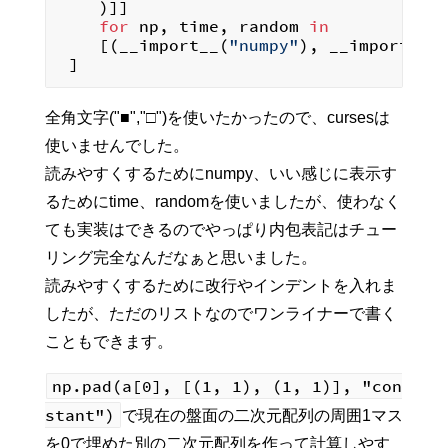
    )]]

for
 np, time, random 
in
    [(__import__(
"numpy"
), __import__(
全角文字("■","□")を使いたかったので、cursesは
使いませんでした。
読みやすくするためにnumpy、いい感じに表示す
るためにtime、randomを使いましたが、使わなく
ても実装はできるのでやっぱり内包表記はチュー
リング完全なんだなぁと思いました。
読みやすくするために改行やインデントを入れま
したが、ただのリストなのでワンライナーで書く
こともできます。
np.pad(a[0], [(1, 1), (1, 1)], "con
stant")
で現在の盤面の二次元配列の周囲1マス
を0で埋めた別の二次元配列を作って計算しやす