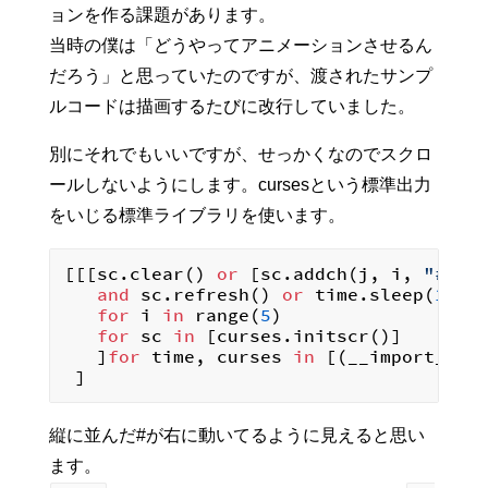
ョンを作る課題があります。
当時の僕は「どうやってアニメーションさせるん
だろう」と思っていたのですが、渡されたサンプ
ルコードは描画するたびに改行していました。
別にそれでもいいですが、せっかくなのでスクロ
ールしないようにします。cursesという標準出力
をいじる標準ライブラリを使います。
[[[sc.clear() 
or
 [sc.addch(j, i, 
"#"
)
f
and
 sc.refresh() 
or
 time.sleep(
1
) 
o
for
 i 
in
 range(
5
)

for
 sc 
in
 [curses.initscr()]

   ]
for
 time, curses 
in
 [(__import__(
"
縦に並んだ#が右に動いてるように見えると思い
ます。