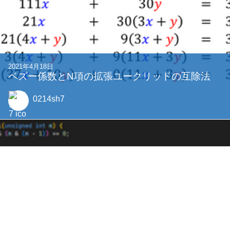
2021年4月18日
ベズー係数とN項の拡張ユークリッドの互除法
0214sh7