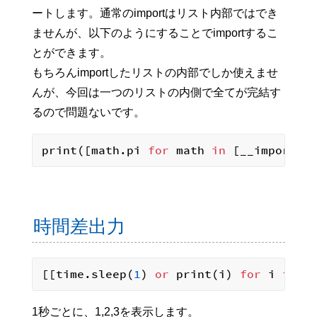
ートします。通常のimportはリスト内部ではでき
ませんが、以下のようにすることでimportするこ
とができます。
もちろんimportしたリストの内部でしか使えませ
んが、今回は一つのリストの内側で全てが完結す
るので問題ないです。
print([math.pi 
for
 math 
in
 [__import__
時間差出力
[[time.sleep(
1
) 
or
 print(i) 
for
 i 
in
 [
1秒ごとに、1,2,3を表示します。