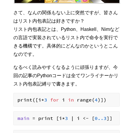
さて、なんの関係もない上に突然ですが、皆さん
はリスト内包表記は好きですか？
リスト内包表記とは、Python、Haskell、Nimなど
の言語で実装されているリスト内で命令を実行で
きる機構です。具体的にどんなのかというとこん
なのです。
なるべく読みやすくなるように頑張りますが、今
回の記事のPythonコードは全てワンライナーかリ
スト内包表記縛りで書きます。
print([i*
3
for
 i 
in
 range(
4
main
 = print [i*
3
 | i <- [
0.
.3