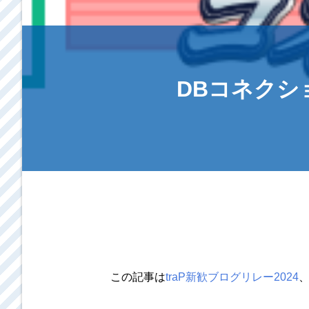
DBコネクシ
この記事は
traP新歓ブログリレー2024
、