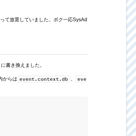
て放置していました。ボク一応SysAd
うに書き換えました。
event.context.db
eve
内からは
、