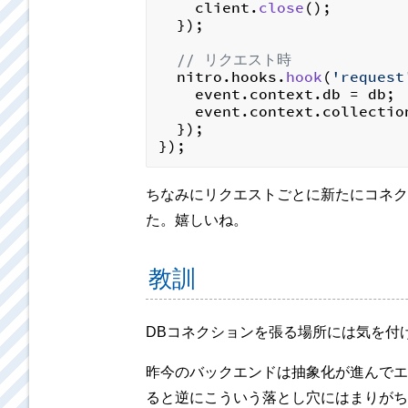
    client.
close
();

  });

// リクエスト時
  nitro.
hooks
.
hook
(
'request
    event.
context
.
db
 = db;

    event.
context
.
collectio
  });

ちなみにリクエストごとに新たにコネク
た。嬉しいね。
教訓
DBコネクションを張る場所には気を付
昨今のバックエンドは抽象化が進んでエ
ると逆にこういう落とし穴にはまりがち