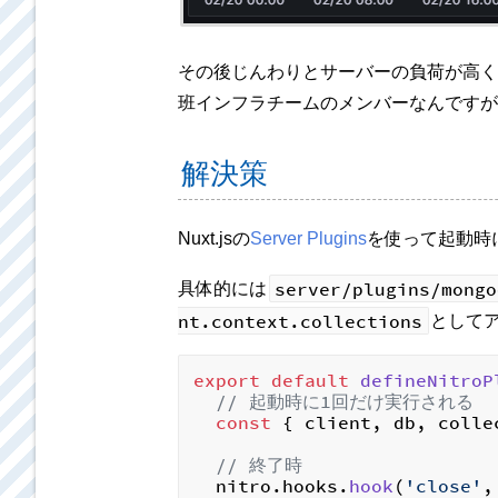
その後じんわりとサーバーの負荷が高く
班インフラチームのメンバーなんですが、
解決策
Nuxt.jsの
Server Plugins
を使って起動時
server/plugins/mongo
具体的には
nt.context.collections
として
export
default
defineNitroP
// 起動時に1回だけ実行される
const
 { client, db, colle
// 終了時
  nitro.
hooks
.
hook
(
'close'
,