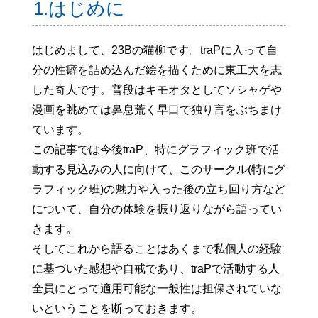
1.はじめに
はじめまして、23Bの猫柳です。traPに入って自
分の性癖を詰め込んだ絵を描くために東工大を志
した奇人です。普段はキモオタとしてソシャゲや
漫画を眺めては鼻息荒く早口で独り言をぶちまけ
ています。
この記事では今後traP、特にグラフィック班で活
動する見込みの人に向けて、このサークル(特にグ
ラフィック班)の魅力や入った後の立ち回り方など
について、自分の体験を振り返りながら語ってい
きます。
そしてこれから語ることはあくまで私個人の経験
に基づいた感想や自戒であり、traPで活動する人
全員にとって適用可能な一般性は担保されていな
いということを断っておきます。