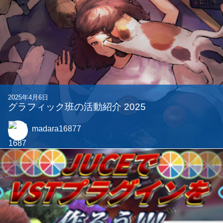
1か月でゲームを作った #BlueLINE
Komichi
2025年9月18日
泥タブに夢と希望を見出した男の物語 【Lenovo
Yoga Tab Plus】
mutv625