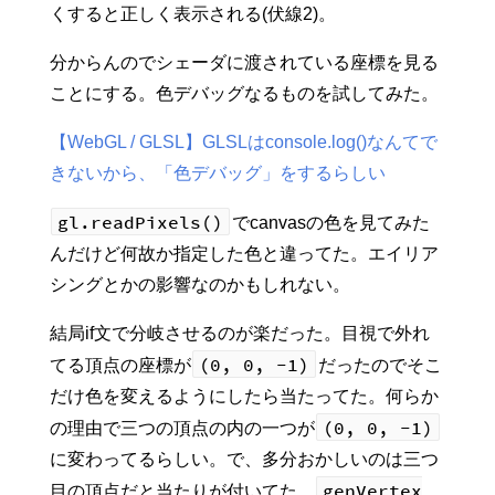
くすると正しく表示される(伏線2)。
分からんのでシェーダに渡されている座標を見る
ことにする。色デバッグなるものを試してみた。
【WebGL / GLSL】GLSLはconsole.log()なんてで
きないから、「色デバッグ」をするらしい
gl.readPixels()
でcanvasの色を見てみた
んだけど何故か指定した色と違ってた。エイリア
シングとかの影響なのかもしれない。
結局if文で分岐させるのが楽だった。目視で外れ
(0, 0, -1)
てる頂点の座標が
だったのでそこ
だけ色を変えるようにしたら当たってた。何らか
(0, 0, -1)
の理由で三つの頂点の内の一つが
に変わってるらしい。で、多分おかしいのは三つ
genVertex
目の頂点だと当たりが付いてた。