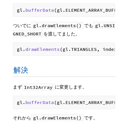
gl.
bufferData
(gl.
ELEMENT_ARRAY_BUFFER
,
gl.drawElements()
gl.UNSI
ついでに
でも
GNED_SHORT
を渡してました。
gl.
drawElements
(gl.
TRIANGLES
, index.
le
解決
Int32Array
まず
に変更します。
gl.
bufferData
(gl.
ELEMENT_ARRAY_BUFFER
,
gl.drawElements()
それから
です。