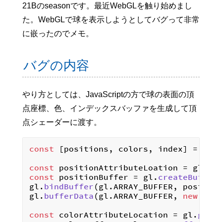
21Bのseasonです。最近WebGLを触り始めまし
た。WebGLで球を表示しようとしてバグって非常
に嵌ったのでメモ。
バグの内容
やり方としては、JavaScriptの方で球の表面の頂
点座標、色、インデックスバッファを生成して頂
点シェーダーに渡す。
const
 [positions, colors, index] = 
gen
const
 positionAttributeLoation = gl.
ge
const
 positionBuffer = gl.
createBuffer
(
gl.
bindBuffer
(gl.
ARRAY_BUFFER
, position
gl.
bufferData
(gl.
ARRAY_BUFFER
, 
new
Flo
const
 colorAttributeLocation = gl.
getA