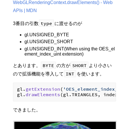
WebGLRenderingContext.drawElements() - Web
APIs | MDN
type
3番目の引数
に渡せるのが
gl.UNSIGNED_BYTE
gl.UNSIGNED_SHORT
gl.UNSIGNED_INT(When using the OES_el
ement_index_uint extension)
BYTE
SHORT
とあります。
の方が
より小さい
INT
ので拡張機能を導入して
を使います。
gl.
getExtension
(
'OES_element_index_uin
gl.
drawElements
(gl.
TRIANGLES
, index.
le
できました。