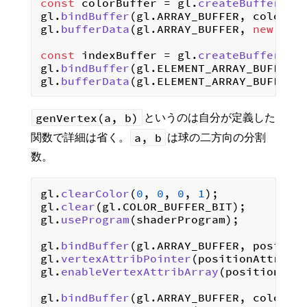
const
 colorBuffer = gl.
createBuffer
();

gl.
bindBuffer
(gl.
ARRAY_BUFFER
, colorBuf
gl.
bufferData
(gl.
ARRAY_BUFFER
, 
new
Flo
const
 indexBuffer = gl.
createBuffer
();

gl.
bindBuffer
(gl.
ELEMENT_ARRAY_BUFFER
, 
gl.
bufferData
(gl.
ELEMENT_ARRAY_BUFFER
,
genVertex(a, b)
というのは自分が定義した
a, b
関数で詳細は省く。
は球の二方向の分割
数。
gl.
clearColor
(
0
, 
0
, 
0
, 
1
);

gl.
clear
(gl.
COLOR_BUFFER_BIT
);

gl.
useProgram
(shaderProgram);

gl.
bindBuffer
(gl.
ARRAY_BUFFER
, position
gl.
vertexAttribPointer
(positionAttribu
gl.
enableVertexAttribArray
(positionAttr
gl.
bindBuffer
(gl.
ARRAY_BUFFER
, colorBuf