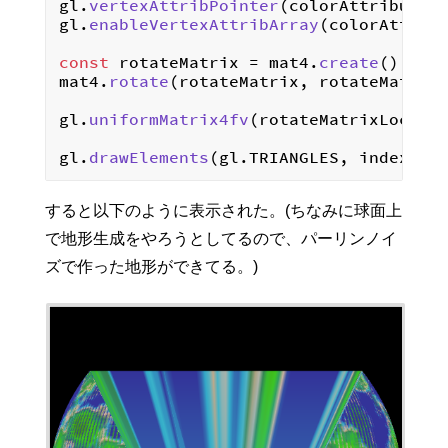
gl.
vertexAttribPointer
(colorAttributeL
gl.
enableVertexAttribArray
(colorAttribu
const
 rotateMatrix = mat4.
create
();

mat4.
rotate
(rotateMatrix, rotateMatrix
gl.
uniformMatrix4fv
(rotateMatrixLocati
gl.
drawElements
(gl.
TRIANGLES
, index.
le
すると以下のように表示された。(ちなみに球面上
で地形生成をやろうとしてるので、パーリンノイ
ズで作った地形ができてる。)