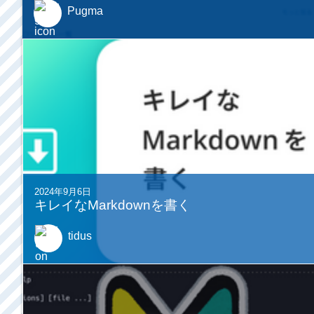
Pugma
2024年9月6日
キレイなMarkdownを書く
tidus