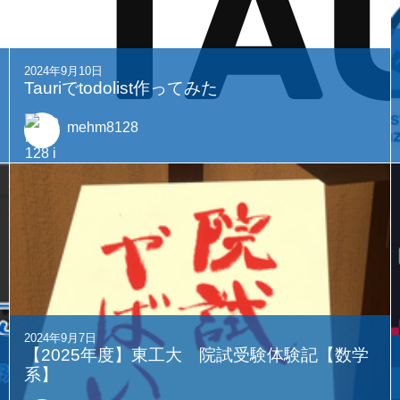
2024年9月10日
Tauriでtodolist作ってみた
mehm8128
2024年9月7日
【2025年度】東工大 院試受験体験記【数学
系】