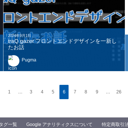
2024年9月1日
traQ gazer フロントエンドデザインを一新し
たお話
Pugma
1
…
3
4
5
6
7
8
9
…
26
タグ一覧
Google アナリティクスについて
特定商取引