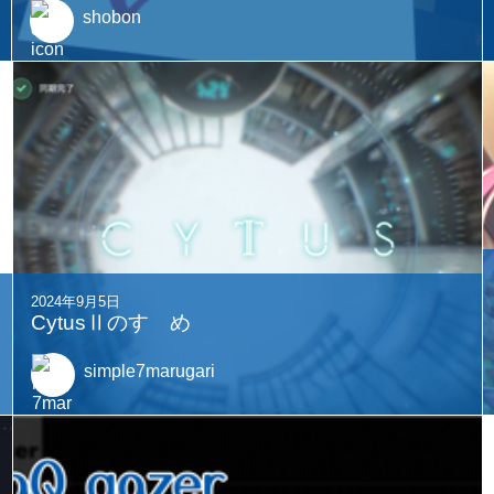
shobon
2024年9月5日
CytusⅡのすゝめ
simple7marugari