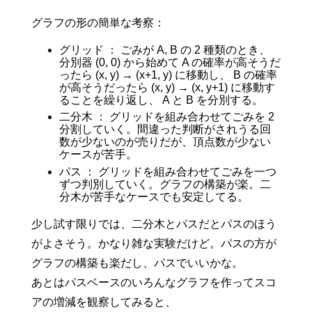
グラフの形の簡単な考察：
グリッド ： ごみが A, B の 2 種類のとき、
分別器 (0, 0) から始めて A の確率が高そうだ
ったら (x, y) → (x+1, y) に移動し、 B の確率
が高そうだったら (x, y) → (x, y+1) に移動す
ることを繰り返し、 A と B を分別する。
二分木 ： グリッドを組み合わせてごみを 2
分割していく。間違った判断がされうる回
数が少ないのが売りだが、頂点数が少ない
ケースが苦手。
パス ： グリッドを組み合わせてごみを一つ
ずつ判別していく。グラフの構築が楽。二
分木が苦手なケースでも安定してる。
少し試す限りでは、二分木とパスだとパスのほう
がよさそう。かなり雑な実験だけど。パスの方が
グラフの構築も楽だし、パスでいいかな。
あとはパスベースのいろんなグラフを作ってスコ
アの増減を観察してみると、