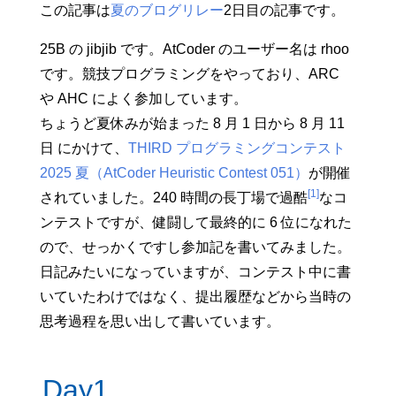
この記事は
夏のブログリレー
2日目の記事です。
25B の jibjib です。AtCoder のユーザー名は rhoo
です。競技プログラミングをやっており、ARC
や AHC によく参加しています。
ちょうど夏休みが始まった 8 月 1 日から 8 月 11
日 にかけて、
THIRD プログラミングコンテスト
2025 夏（AtCoder Heuristic Contest 051）
が開催
[1]
されていました。240 時間の長丁場で過酷
なコ
ンテストですが、健闘して最終的に 6 位になれた
ので、せっかくですし参加記を書いてみました。
日記みたいになっていますが、コンテスト中に書
いていたわけではなく、提出履歴などから当時の
思考過程を思い出して書いています。
Day1