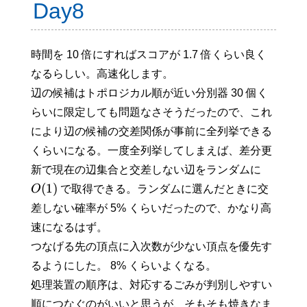
Day8
時間を 10 倍にすればスコアが 1.7 倍くらい良く
なるらしい。高速化します。
辺の候補はトポロジカル順が近い分別器 30 個く
らいに限定しても問題なさそうだったので、これ
により辺の候補の交差関係が事前に全列挙できる
くらいになる。一度全列挙してしまえば、差分更
新で現在の辺集合と交差しない辺をランダムに
(
1
)
O
で取得できる。ランダムに選んだときに交
差しない確率が 5% くらいだったので、かなり高
速になるはず。
つなげる先の頂点に入次数が少ない頂点を優先す
るようにした。 8% くらいよくなる。
処理装置の順序は、対応するごみが判別しやすい
順につなぐのがいいと思うが、そもそも焼きなま