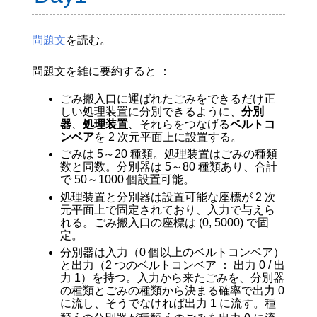
問題文
を読む。
問題文を雑に要約すると ：
ごみ搬入口に運ばれたごみをできるだけ正
しい処理装置に分別できるように、
分別
器
、
処理装置
、それらをつなげる
ベルトコ
ンベア
を 2 次元平面上に設置する。
ごみは 5～20 種類。処理装置はごみの種類
数と同数。分別器は 5～80 種類あり、合計
で 50～1000 個設置可能。
処理装置と分別器は設置可能な座標が 2 次
元平面上で固定されており、入力で与えら
れる。ごみ搬入口の座標は (0, 5000) で固
定。
分別器は入力（0 個以上のベルトコンベア）
と出力（2 つのベルトコンベア ： 出力 0 / 出
力 1）を持つ。入力から来たごみを、分別器
の種類とごみの種類から決まる確率で出力 0
に流し、そうでなければ出力 1 に流す。種