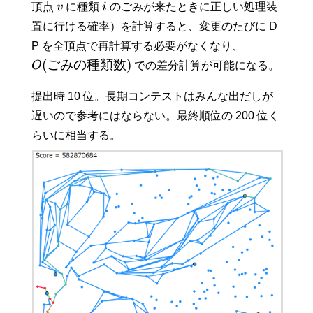
頂点
v
に種類
i
のごみが来たときに正しい処理装
置に行ける確率）を計算すると、変更のたびに D
P を全頂点で再計算する必要がなくなり、
(
ごみの種類数
)
O
での差分計算が可能になる。
提出時 10 位。長期コンテストはみんな出だしが
遅いので参考にはならない。最終順位の 200 位く
らいに相当する。