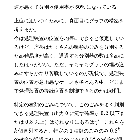
運が悪くて分別器使用率が 60% になっている。
上位に追いつくために、真面目にグラフの構築を
考えるか。
今は処理装置の位置を均等にできると仮定してい
るけど、序盤はたくさんの種類のごみを分別する
ため難易度が高く、通過する分別器の数は多めに
したほうがいい。ただ、そもそもグラフの埋め込
みにすらかなり苦戦しているのが現状で、処理装
置の位置が意地悪なケースも多々ある中、どこま
で処理装置の接続位置を制御できるのかは疑問。
特定の種類のごみについて、このごみをよく判別
0.2
できる処理装置（出力 0 に流す確率が
以下ま
0.8
たは
以上）はそれなりにあるはず。これらを
k
0.
8
k
個直列すると、特定の 1 種類のごみのみ
k
0.
5
の確率で通過させ、他のごみは
の確率で通