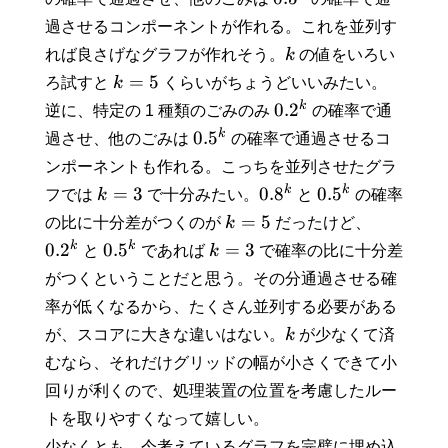
過させるコンポーネントが作れる。これを並列す
れば良さげなグラフが作れそう。
k
の値をいろい
=
5
ろ試すと
k
くらいがちょうどいいみたい。
k
0.
2
逆に、特定の 1 種類のごみのみ
の確率で通
k
0.
5
過させ、他のごみは
の確率で通過させるコ
ンポーネントも作れる。こっちを並列させたグラ
k
k
=
3
0.
8
0.
5
フでは
k
で十分みたい。
と
の確率
=
5
の比に十分差がつくのが
k
だったけど、
k
k
0.
2
0.
5
=
3
と
であれば
k
で確率の比に十分差
がつくということだと思う。その分通過させる確
率が低くなるから、たくさん並列する必要がある
が、スコアに大きな違いはない。
k
が少なくて済
むなら、それだけグリッドの幅が小さくできて小
回りが利くので、処理装置の位置を考慮したルー
トを取りやすくなって嬉しい。
少なくとも、今考えているグラフを完璧に埋め込