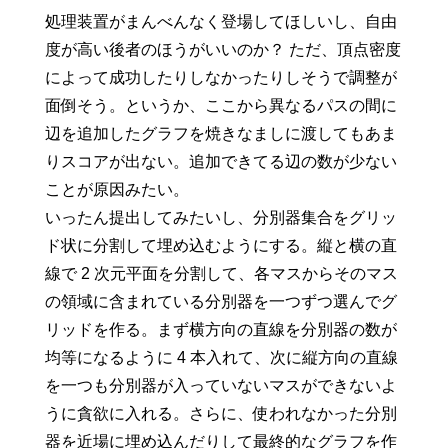
処理装置がまんべんなく登場してほしいし、自由
度が高い後者のほうがいいのか？ ただ、頂点密度
によって成功したりしなかったりしそうで調整が
面倒そう。というか、ここから異なるパスの間に
辺を追加したグラフを焼きなましに渡してもあま
りスコアが出ない。追加できてる辺の数が少ない
ことが原因みたい。
いったん提出してみたいし、分別器集合をグリッ
ド状に分割して埋め込むようにする。縦と横の直
線で 2 次元平面を分割して、各マスからそのマス
の領域に含まれている分別器を一つずつ選んでグ
リッドを作る。まず横方向の直線を分別器の数が
均等になるように 4 本入れて、次に縦方向の直線
を一つも分別器が入っていないマスができないよ
うに貪欲に入れる。さらに、使われなかった分別
器を近場に埋め込んだりして最終的なグラフを作