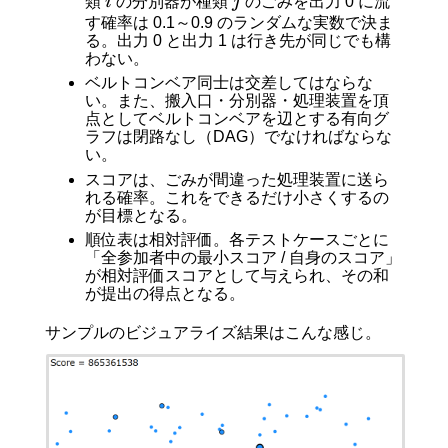
類
i
の分別器が種類
j
のごみを出力 0 に流
す確率は 0.1～0.9 のランダムな実数で決ま
る。出力 0 と出力 1 は行き先が同じでも構
わない。
ベルトコンベア同士は交差してはならな
い。また、搬入口・分別器・処理装置を頂
点としてベルトコンベアを辺とする有向グ
ラフは閉路なし（DAG）でなければならな
い。
スコアは、ごみが間違った処理装置に送ら
れる確率。これをできるだけ小さくするの
が目標となる。
順位表は相対評価。各テストケースごとに
「全参加者中の最小スコア / 自身のスコア」
が相対評価スコアとして与えられ、その和
が提出の得点となる。
サンプルのビジュアライズ結果はこんな感じ。