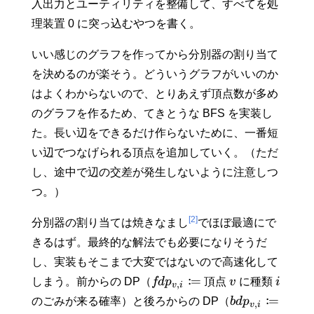
入出力とユーティリティを整備して、すべてを処
理装置 0 に突っ込むやつを書く。
いい感じのグラフを作ってから分別器の割り当て
を決めるのが楽そう。どういうグラフがいいのか
はよくわからないので、とりあえず頂点数が多め
のグラフを作るため、てきとうな BFS を実装し
た。長い辺をできるだけ作らないために、一番短
い辺でつなげられる頂点を追加していく。（ただ
し、途中で辺の交差が発生しないように注意しつ
つ。）
[2]
分別器の割り当ては焼きなまし
でほぼ最適にで
きるはず。最終的な解法でも必要になりそうだ
し、実装もそこまで大変ではないので高速化して
:
=
しまう。前からの DP（
fd
p
頂点
v
に種類
i
,
v
i
:
=
のごみが来る確率）と後ろからの DP（
b
d
p
,
v
i