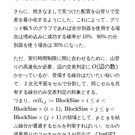
さらに、焼きなましで見つけた配置を山登りで交
差を最小化するようにした。これによって、グリ
ッド幅 5 のグラフであれば全分別器を使用する場
合は埋め込みに成功する確率が 10%、90% の分
別器を使う場合は 30% になった。
ただ、実行時間制限に間に合わせるために、山登
(
辺の数
)
りの高速化が必要。辺の交差判定に
O
かかっているが、登場する線分はだいたい短いの
で、 2 次元平面をセルで分割して、同じセルを共
有する線分のみ交差判定の対象とする。
:
=
BlockSize
×
≤
<
つまり、
ce
l
l
i
x
,
i
j
BlockSize
×
(
+
1
)
,
BlockSize
×
≤
<
i
j
y
BlockSize
×
(
+
1
)
j
の領域として、
p
と
q
を結
ぶ線分が通過するセルを列挙すればいい。セルの
境界周りのコーナーケースが厄介で、ChatGPT