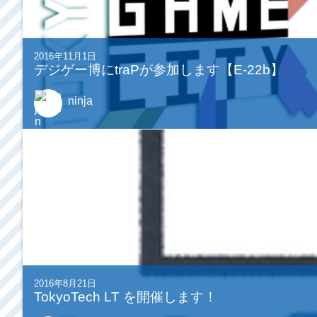
2016年11月1日
デジゲー博にtraPが参加します【E-22b】
ninja
2016年8月21日
TokyoTech LT を開催します！