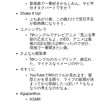
新規曲で一番好きかもしれん。サビ半
分オタクパートですか？
Shake It Up!
ぶちあがり曲。この曲だけで翌日手足
が筋肉痛になりそう。
ユメシンデレラ
7thシングルでテレビアニメ「荒ぶる季
節の乙女どもよ」のED。アニメは最
後の2話を除けば神だったのでぜひ。
現地で一番聞きたい曲。
さよなら観覧車
5thシングルのカップリング、曲忘れ
た。マイナスなイメージのやつ。
今すぐに
YouTubeでMVのフルが見れます。髪
型とかを見る限り、ライブの延期が決
まってから収録したっぽい？？もちょ
なりの考えなのかなぁ。
Agapanthus
ASMR