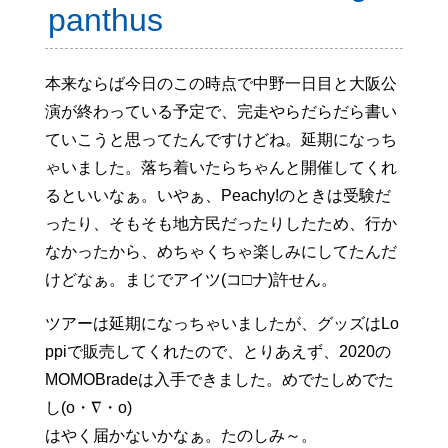
panthus
本来ならば今日のこの時点で中野一日目と大阪公
演が終わっている予定で、完走やらだらだら書い
ていこうと思ってたんですけどね。延期になっち
ゃいました。落ち着いたらちゃんと開催してくれ
るといいなぁ。いやぁ、Peachy!のときは受験だ
ったり、そもそも地方民だったりしたため、行か
なかったから、めちゃくちゃ楽しみにしてたんだ
けどなぁ。まじでアイツ(コ□ナ)許せん。
ツアーは延期になっちゃいましたが、グッズはLo
ppiで販売してくれたので、とりあえず、2020の
MOMOBradeは入手できました。めでたしめでた
し(o・∇・o)
はやく届かないかなぁ。たのしみ～。