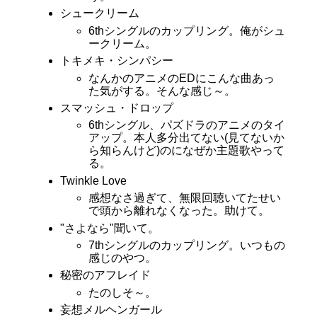
シュークリーム
6thシングルのカップリング。俺がシュ
ークリーム。
トキメキ・シンパシー
なんかのアニメのEDにこんな曲あっ
た気がする。そんな感じ～。
スマッシュ・ドロップ
6thシングル、パズドラのアニメのタイ
アップ。本人多分出てない(見てないか
ら知らんけど)のになぜか主題歌やって
る。
Twinkle Love
感想なさ過ぎて、無限回聴いてたせい
で頭から離れなくなった。助けて。
"さよなら"聞いて。
7thシングルのカップリング。いつもの
感じのやつ。
秘密のアフレイド
たのしそ～。
妄想メルヘンガール