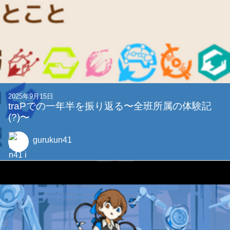
2025年9月15日
traPでの一年半を振り返る〜全班所属の体験記
(?)〜
gurukun41