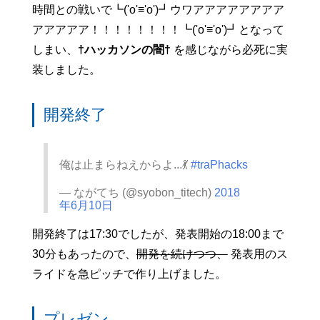
時間との戦いで┗('o'≡'o')┛ウワアアアアアアアア
アアアアア！！！！！！！！┗('o'≡'o')┛となって
しまい、
†ハッカソンの闇†
を感じながら必死に実
装しました。
開発終了
俺は止まらねえからよ...💃
#traPhacks
— ながてち (@syobon_titech)
2018
年6月10日
開発終了は17:30でしたが、発表開始の18:00まで
30分もあったので、
開発を続けつつ、
発表用のス
ライドを急ピッチで作り上げました。
プレゼン