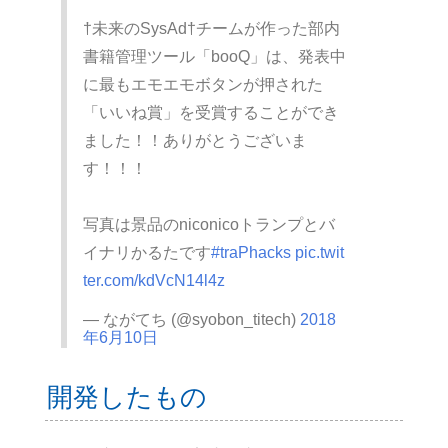
†未来のSysAd†チームが作った部内
書籍管理ツール「booQ」は、発表中
に最もエモエモボタンが押された
「いいね賞」を受賞することができ
ました！！ありがとうございま
す！！！
写真は景品のniconicoトランプとバ
イナリかるたです
#traPhacks
pic.twit
ter.com/kdVcN14l4z
— ながてち (@syobon_titech)
2018
年6月10日
開発したもの