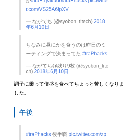
か
#traP1yakudo
#traPhacks
pic.twitte
r.com/VS25A6fpXV
— ながてち (@syobon_titech)
2018
年6月10日
ちなみに昼にかを食うのは昨日のミ
ーティングで決まってた
#traPhacks
— ながてち@残り9枚 (@syobon_tite
ch)
2018年6月10日
調子に乗って倍盛を食べてちょっと苦しくなりま
した。
午後
#traPhacks
後半戦
pic.twitter.com/zp