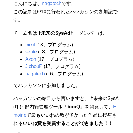
こんにちは、
nagatech
です。
この記事は6/10に行われたハッカソンの参加記で
す。
チーム名は
†未来のSysAd†
、メンバーは、
mikit
(18、プログラム)
sente
(18、プログラム)
Azon
(17、プログラム)
JichouP
(17、プログラム)
nagatech
(16、プログラム)
でハッカソンに参加しました。
ハッカソンの結果から言いますと、 †未来のSysA
d† は部内籍管理ツール「
booQ
」を開発して、
E
moine
で最もいいねの数が多かった作品に授与さ
れる
いいね賞を受賞することができました！！