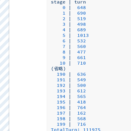
stage
|
turn
0
|
648
1
|
690
2
|
519
3
|
498
4
|
689
5
|
1013
6
|
532
7
|
560
8
|
477
9
|
661
10
|
710
(省略)
190
|
636
191
|
549
192
|
500
193
|
612
194
|
565
195
|
418
196
|
764
197
|
162
198
|
568
199
|
716
TotalTurn:
111975