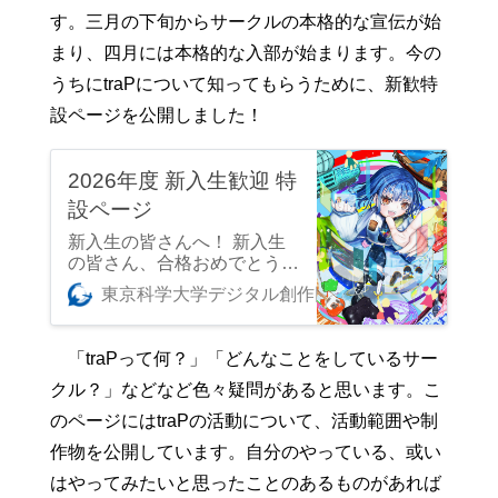
す。三月の下旬からサークルの本格的な宣伝が始
まり、四月には本格的な入部が始まります。今の
うちにtraPについて知ってもらうために、新歓特
設ページを公開しました！
2026年度 新入生歓迎 特
設ページ
新入生の皆さんへ！ 新入生
の皆さん、合格おめでとうご
ざいます！ 私たちtraPの活
東京科学大学デジタル創作同好会traP
quaran
動について知ってもらうため
のページを用意しました。
新入生の皆さんと一緒に活動
「traPって何？」「どんなことをしているサー
できる日を楽しみにしており
クル？」などなど色々疑問があると思います。こ
ます！ 新歓イベントもたく
さん用意しています。ぜひ参
のページにはtraPの活動について、活動範囲や制
加してみてください！ 新歓
作物を公開しています。自分のやっている、或い
イベントの詳細はこちらへど
うぞ！ 新歓Discordサーバー
はやってみたいと思ったことのあるものがあれば
も用意してます。ぜひ遊びに