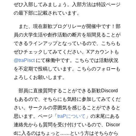
ぜひ入部してみましょう。入部方法は特設ページ
来てください！ Discordサー
バー「traP 2026 Welcome」
の最下部に記載されています。
に参加しよう！traPの2026
年度新歓DIscordサーバーで
また、現在新歓ブログリレーが開催中です！部
す！ | 93人のメンバーDiscor
d 目次 * traPってどんなサー
員の大学生活や創作活動の断片を垣間見ることが
クル？ * 新歓イベント紹介 *
できるラインアップとなっているので、こちらも
活動紹介 * プロジェクト活動
* ハッカソン * ゲーム班 * グ
ぜひチェックしてみてください。Xアカウントも
ラフィック班 * サウンド班 *
@traPisct
にて稼働中です。こちらでは活動状況
アルゴリズム班 * CTF班 * Sy
sAd班 * Kaggle班 * らん☆ぷ
を不定期で投稿しています。こちらのフォローも
ろ * 入部方法 traPってどんな
よろしくお願いします。
サークル？ traPとは？ 『デ
ジタル創作同
部員に直接質問することができる新歓Discord
もあるので、そちらにも気軽に参加してみてくだ
さい。サークルの雰囲気を感じることができると
思います。ページ「
traPについて
」の末尾にある
連絡先からも質問を受け付けているので、Discor
dに入るのはちょっと……という方はそちらから