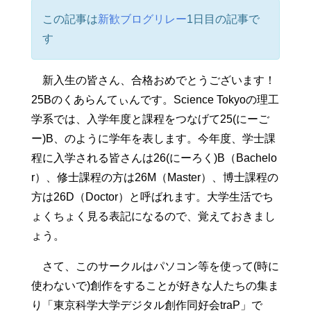
この記事は
新歓ブログリレー
1日目の記事で
す
新入生の皆さん、合格おめでとうございます！
25Bのくあらんてぃんです。Science Tokyoの理工
学系では、入学年度と課程をつなげて25(にーご
ー)B、のように学年を表します。今年度、学士課
程に入学される皆さんは26(にーろく)B（Bachelo
r）、修士課程の方は26M（Master）、博士課程の
方は26D（Doctor）と呼ばれます。大学生活でち
ょくちょく見る表記になるので、覚えておきまし
ょう。
さて、このサークルはパソコン等を使って(時に
使わないで)創作をすることが好きな人たちの集ま
り「東京科学大学デジタル創作同好会traP」で