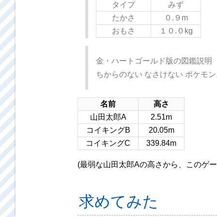
タイプ
みず
たかさ
０.９m
おもさ
１０.０kg
金・ハートゴールド版の図鑑説明
ちからのない なさけない ポケモン
名前
高さ
山田太郎A
2.51m
コイキングB
20.05m
コイキングC
339.84m
(最弱な山田太郎Aの高さから、このゲ
求めてみた