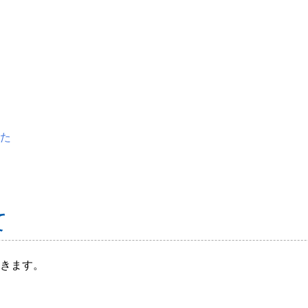
た
て
きます。