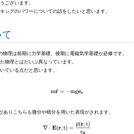
うございます。
キングのパワーについての話をしたいと思います。
いて
の物理は前期に力学基礎、後期に電磁気学基礎が必修です。
た物理とはだいぶ異なっています。
いている点だと思います。
r
e
¨
m
=
−
mg
r
ものがありこちらも微分や積分を用いた表現がされます。
r
ρ
(
,
t
)
E
r
∇
⋅
(
,
t
)
=
ϵ
0