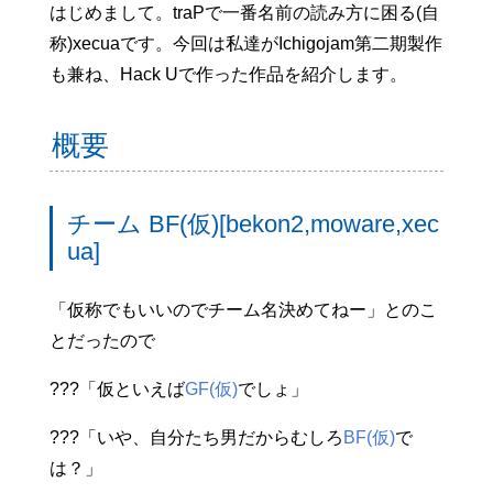
はじめまして。traPで一番名前の読み方に困る(自
称)xecuaです。今回は私達がIchigojam第二期製作
も兼ね、Hack Uで作った作品を紹介します。
概要
チーム BF(仮)[bekon2,moware,xec
ua]
「仮称でもいいのでチーム名決めてねー」とのこ
とだったので
???「仮といえば
GF(仮)
でしょ」
???「いや、自分たち男だからむしろ
B
F(仮)
で
は？」