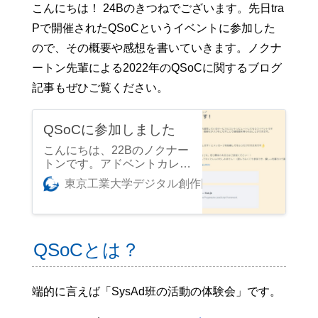
こんにちは！ 24Bのきつねでございます。先日tra
Pで開催されたQSoCというイベントに参加した
ので、その概要や感想を書いていきます。ノクナ
ートン先輩による2022年のQSoCに関するブログ
記事もぜひご覧ください。
QSoCに参加しました
こんにちは、22Bのノクナー
トンです。アドベントカレン
ダー2022……ではなく、春
東京工業大学デジタル創作同好会traP
noc7t
にQSoCという企画に参加し
たのでその概要と感想を書い
ていきたいと思います。本来
ならもっと早くに出すべきだ
ったのですが、完全に忘れて
QSoCとは？
いてこんな時期に出すことに
なってしまいました。 QSoC
とは19Bのtemmaさんが書い
端的に言えば「SysAd班の活動の体験会」です。
た2020年7月23日の記事 [htt
ps://trap.jp/post/1091/]による