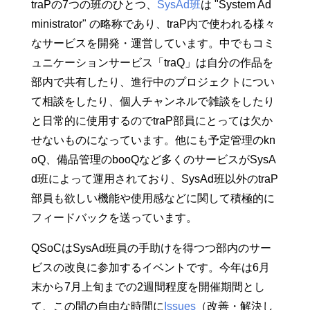
traPの7つの班のひとつ、
SysAd班
は "System Ad
と > 「traQ Spring of Code」
略してQSoCは、「Google S
ministrator" の略称であり、traP内で使われる様々
ummer ofCode」をtraPでも
なサービスを開発・運営しています。中でもコミ
やろうというコンセプトで、
traQを中心としたtraPの運用
ュニケーションサービス「traQ」は自分の作品を
するサービスにコントリビュ
部内で共有したり、進行中のプロジェクトについ
ートしてもらうと言う企画
らしいです。私も今初めて知
て相談をしたり、個人チャンネルで雑談をしたり
りました。 要するにSysAd
と日常的に使用するのでtraP部員にとっては欠か
体験会です。少なくとも私は
そのくらいの緩い認識で参加
せないものになっています。他にも予定管理のkn
してました。 今年は5/8から
oQ、備品管理のbooQなど多くのサービスがSysA
5/15までの大体一週間かけて
行われ、GitHubの中にあるIs
d班によって運用されており、SysAd班以外のtraP
sueから好きなものを選んで
部員も欲しい機能や使用感などに関して積極的に
解決する。わからないところ
フィードバックを送っています。
があったら先輩に聞く。みた
いな形で行われました。今回
のQSoCでは9人の参加者に
QSoCはSysAd班員の手助けを得つつ部内のサー
より合計1
ビスの改良に参加するイベントです。今年は6月
末から7月上旬までの2週間程度を開催期間とし
て、この間の自由な時間に
Issues
（改善・解決し