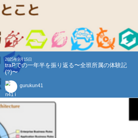
2025年9月15日
traPでの一年半を振り返る〜全班所属の体験記
(?)〜
gurukun41