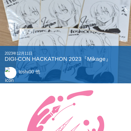
gurukun41
2023年12月11日
DIGI-CON HACKATHON 2023『Mikage』
toshi00
他