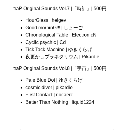
traP Original Sounds Vol.7 |「時計」| 500円
HourGlass | helgev
Good morninG!!! | しょーご
Chronological Table | ElectronicN
Cyclic psychic | Cd
Tick Tack Machine | ゆきくらげ
夜更かしプラネタリウム | Pikardie
traP Original Sounds Vol.8 |「宇宙」| 500円
Pale Blue Dot | ゆきくらげ
cosmic diver | pikardie
First Contact | nocaerc
Better Than Nothing | liquid1224