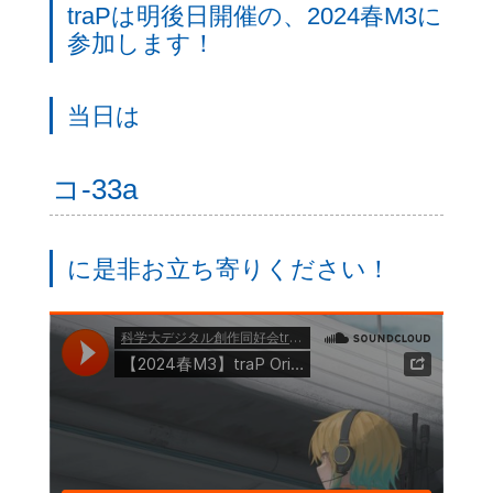
traPは明後日開催の、2024春M3に
参加します！
当日は
コ-33a
に是非お立ち寄りください！