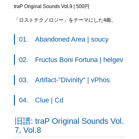
traP Original Sounds Vol.9 | 500円
「ロストテクノロジー」をテーマにした4曲。
01. Abandoned Area | soucy
02. Fructus Boni Fortuna | helgev
03. Artifact-"Divinity" | vPhos
04. Clue | Cd
旧譜: traP Original Sounds Vol.
7, Vol.8