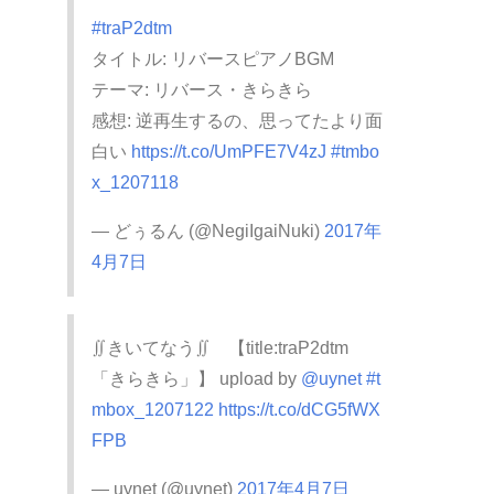
#traP2dtm
タイトル: リバースピアノBGM
テーマ: リバース・きらきら
感想: 逆再生するの、思ってたより面
白い
https://t.co/UmPFE7V4zJ
#tmbo
x_1207118
— どぅるん (@NegiIgaiNuki)
2017年
4月7日
∬きいてなう∬ 【title:traP2dtm
「きらきら」】 upload by
@uynet
#t
mbox_1207122
https://t.co/dCG5fWX
FPB
— uynet (@uynet)
2017年4月7日