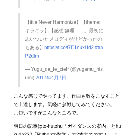
【title:Never Harmonize】【theme:
キラキラ】【感想:無理……。最初に
思いついたメロディがひどかったの
もある】
https://t.co/f7E1nuxHd2
#tra
P2dtm
— Yugu_de_le_ciel* (@yugamu_hiz
umi)
2017年4月7日
こんな感じでやってます。作曲も数をこなすこと
で上達します。気軽に参戦してみてください。
…短いですがこんなところで。
明日の記事はto-hutohu「ガイダンスの案内」とhu
kuda222「Pythonで数学」の2本立てです！ よ