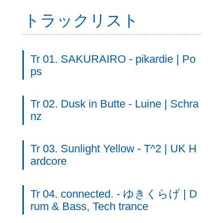
トラックリスト
Tr 01. SAKURAIRO - pikardie | Po
ps
Tr 02. Dusk in Butte - Luine | Schra
nz
Tr 03. Sunlight Yellow - T^2 | UK H
ardcore
Tr 04. connected. - ゆきくらげ | D
rum & Bass, Tech trance