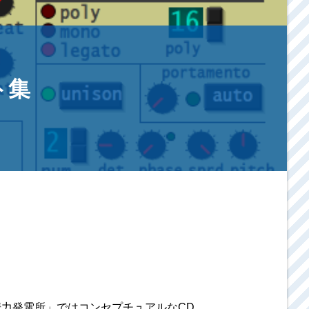
ト集
華力発電所」ではコンセプチュアルなCD