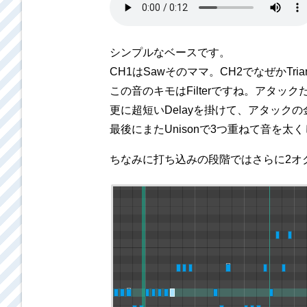
シンプルなベースです。
CH1はSawそのママ。CH2でなぜかT
この音のキモはFilterですね。アタックだ
更に超短いDelayを掛けて、アタック
最後にまたUnisonで3つ重ねて音を太
ちなみに打ち込みの段階ではさらに2オク