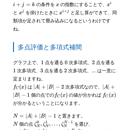
i
+
=
i
j
k
の条件を
x
の指数にすることで、
x
+
j
i
j
と
x
を掛けたときに
x
と足し算ができて、同
類項が足されて畳み込みになるというわけです
ね。
多点評価と多項式補間
1
0
2
グラフ上で、
点を通る
次多項式、
点を通る
1
3
2
次多項式、
点を通る
次多項式、… は一意に
定まりますね。
(
)
∣
∣
+
∣
∣
−
2
∣
∣
+
f
x
は
A
B
次多項式なので、
A
C
∣
∣
−
1
(
)
(
)
B
個の点での
f
x
の値が分かれば
f
x
C
C
が分かるということになります。
=
∣
∣
+
∣
∣
−
1
N
A
B
と置きます。
−
1
0
1
N
,
,
…
,
N
個の点
ζ
ζ
ζ
を選び、
N
N
N