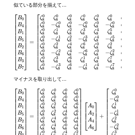
似ている部分を揃えて…
⎡
⎤
⎡
0
0
0
0
0
0
0
B
ζ
ζ
ζ
ζ
ζ
ζ
ζ
0
8
8
8
8
8
8
8
⎢
⎥
⎢
⎢
⎥
⎢
0
0
0
0
0
0
0
−
−
−
⎢
⎥
⎢
B
ζ
ζ
ζ
ζ
ζ
ζ
ζ
4
8
8
8
8
8
8
8
⎢
⎥
⎢
0
1
2
3
4
5
6
⎢
⎥
⎢
B
ζ
ζ
ζ
ζ
ζ
ζ
ζ
1
8
8
8
8
8
8
8
⎢
⎥
⎢
0
1
2
3
4
5
6
−
−
−
⎢
⎥
⎢
B
ζ
ζ
ζ
ζ
ζ
ζ
ζ
5
8
8
8
8
8
8
8
=
⎢
⎥
⎢
0
2
4
6
0
2
4
⎢
⎥
⎢
B
ζ
ζ
ζ
ζ
ζ
ζ
ζ
2
8
8
8
8
8
8
8
⎢
⎥
⎢
0
2
4
6
0
2
4
−
−
−
⎢
⎥
⎢
B
ζ
ζ
ζ
ζ
ζ
ζ
ζ
6
8
8
8
8
8
8
8
0
3
6
1
4
7
2
⎣
⎦
⎣
B
ζ
ζ
ζ
ζ
ζ
ζ
ζ
3
8
8
8
8
8
8
8
0
3
6
1
4
7
2
−
−
−
B
ζ
ζ
ζ
ζ
ζ
ζ
ζ
7
8
8
8
8
8
8
8
マイナスを取り出して…
⎡
⎤
⎡
⎤
⎡
0
0
0
0
0
0
B
ζ
ζ
ζ
ζ
ζ
ζ
0
8
8
8
8
8
8
⎢
⎥
⎢
⎥
⎢
⎢
⎥
⎢
⎥
⎢
0
0
0
0
0
0
−
−
⎢
⎥
⎢
⎥
⎢
B
ζ
ζ
ζ
ζ
ζ
ζ
4
8
8
8
8
8
8
⎡
⎤
⎢
⎥
⎢
⎥
⎢
0
2
4
6
1
3
⎢
⎥
⎢
⎥
⎢
B
ζ
ζ
ζ
ζ
A
ζ
ζ
1
0
8
8
8
8
8
8
⎢
⎥
⎢
⎥
⎢
⎥
⎢
⎥
⎢
0
2
4
6
1
3
−
−
⎢
⎥
⎢
⎥
⎢
⎥
⎢
B
ζ
ζ
ζ
ζ
A
ζ
ζ
5
2
8
8
8
8
8
8
=
+
⎢
⎥
⎢
⎥
⎢
0
4
0
4
2
6
⎣
⎦
⎢
⎥
⎢
⎥
⎢
B
ζ
ζ
ζ
ζ
A
ζ
ζ
2
4
8
8
8
8
8
8
⎢
⎥
⎢
⎥
⎢
0
4
0
4
2
6
−
−
⎢
⎥
⎢
⎥
⎢
B
ζ
ζ
ζ
ζ
A
ζ
ζ
6
6
8
8
8
8
8
8
0
6
4
2
3
1
B
ζ
ζ
ζ
ζ
ζ
ζ