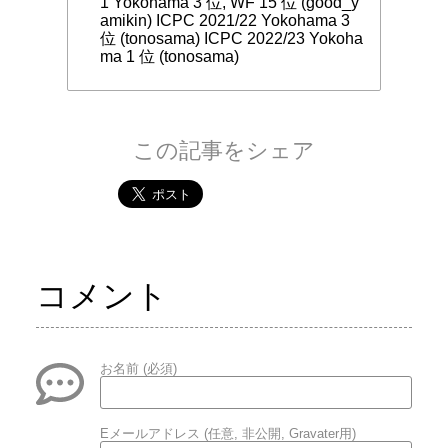
1 Yokohama 3 位, WF 15 位 (good_y
amikin) ICPC 2021/22 Yokohama 3
位 (tonosama) ICPC 2022/23 Yokoha
ma 1 位 (tonosama)
この記事をシェア