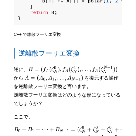
        B[i] += A[j] * polar(
1
, 
2
 * M_P
    }

return
 B;

C++ で離散フーリエ変換
逆離散フーリエ変換
−
1
0
1
N
=
(
(
)
,
(
)
,
…
,
(
)
)
逆に、
B
f
ζ
f
ζ
f
ζ
A
A
A
N
N
N
=
(
,
,
…
,
)
から
A
A
A
A
を復元する操作
0
1
−
1
N
を逆離散フーリエ変換と言います。
逆離散フーリエ変換はどのような形になっている
でしょうか？
ここで、
0
0
0
+
+
⋯
+
=
(
+
+
+
⋯
+
B
B
B
ζ
ζ
ζ
0
1
−
1
N
N
N
N