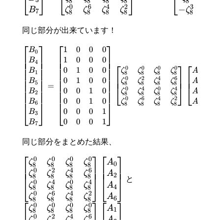
⎣
⎦
⎣
⎦
⎣
3
8
8
8
8
8
8
0
6
4
2
3
1
−
−
B
ζ
ζ
ζ
ζ
ζ
ζ
7
8
8
8
8
8
8
同じ部分が出来ています！
⎡
⎤
⎡
⎤
1
0
0
0
B
0
⎢
⎥
⎢
⎥
⎢
⎥
⎢
⎥
1
0
0
0
B
⎢
⎥
⎢
⎥
4
⎡
⎤
⎡
⎤
⎢
⎥
⎢
⎥
0
0
0
0
0
1
0
0
B
ζ
ζ
ζ
ζ
A
1
0
⎢
⎥
⎢
⎥
8
8
8
8
⎢
⎥
⎢
⎥
⎢
⎥
⎢
⎥
0
2
4
6
0
1
0
0
⎢
⎥
⎢
⎥
B
ζ
ζ
ζ
ζ
A
5
2
8
8
8
8
=
+
⎢
⎥
⎢
⎥
⎣
⎦
⎣
⎦
0
4
0
4
0
0
1
0
⎢
⎥
⎢
⎥
B
ζ
ζ
ζ
ζ
A
2
4
8
8
8
8
⎢
⎥
⎢
⎥
0
6
4
2
0
0
1
0
B
ζ
ζ
ζ
ζ
A
6
6
8
8
8
8
⎣
⎦
⎣
⎦
0
0
0
1
B
3
0
0
0
1
B
7
同じ部分をまとめた結果、
⎡
⎤
⎡
⎤
0
0
0
0
ζ
ζ
ζ
ζ
A
0
8
8
8
8
⎢
⎥
⎢
⎥
⎢
⎥
⎢
⎥
0
2
4
6
⎢
⎥
⎢
⎥
ζ
ζ
ζ
ζ
A
2
8
8
8
8
と
0
4
0
4
⎣
⎦
⎣
⎦
ζ
ζ
ζ
ζ
A
4
8
8
8
8
0
6
4
2
ζ
ζ
ζ
ζ
A
6
8
8
8
8
⎡
⎤
⎡
⎤
0
0
0
0
ζ
ζ
ζ
ζ
A
1
8
8
8
8
0
2
4
6
ζ
ζ
ζ
ζ
A