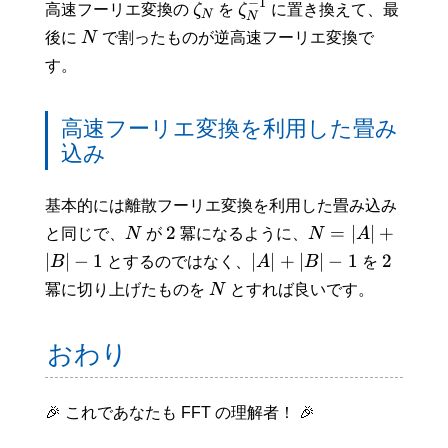
−
1
高速フーリエ変換の
ζ
を
ζ
に置き換えて、最
N
N
後に
N
で割ったものが逆高速フーリエ変換で
す。
高速フーリエ変換を利用した畳み
込み
基本的には離散フーリエ変換を利用した畳み込み
2
=
∣
∣
+
と同じで、
N
が
冪になるように、
N
A
∣
∣
−
1
∣
∣
+
∣
∣
−
1
2
B
とするのではなく、
A
B
を
冪に切り上げたものを
N
とすれば良いです。
おわり
🎉 これであなたも FFT の理解者！ 🎉