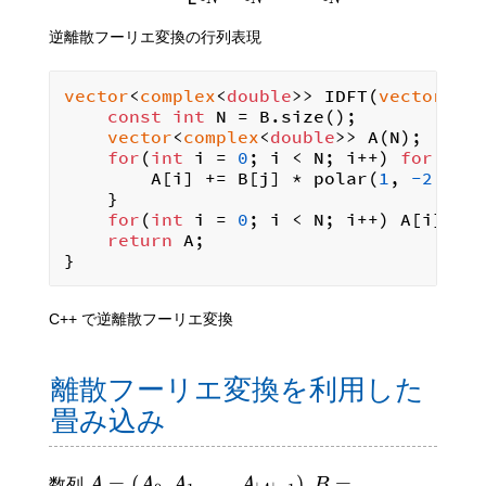
逆離散フーリエ変換の行列表現
vector
<
complex
<
double
>> IDFT(
vector
<
co
const
int
 N = B.size();

vector
<
complex
<
double
>> A(N);

for
(
int
 i = 
0
; i < N; i++) 
for
(
int
        A[i] += B[j] * polar(
1
, 
-2
 * M_
    }

for
(
int
 i = 
0
; i < N; i++) A[i] /= 
return
 A;

C++ で逆離散フーリエ変換
離散フーリエ変換を利用した
畳み込み
=
(
,
,
…
,
)
,
=
数列
A
A
A
A
B