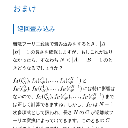
おまけ
巡回畳み込み
∣
∣
+
離散フーリエ変換で畳み込みをするとき、
A
∣
∣
−
1
B
の長さを確保しますが、もしこれが足り
<
∣
∣
+
∣
∣
−
1
なかったら、すなわち
N
A
B
のと
きどうなるでしょうか？
−
1
0
1
N
(
)
,
(
)
,
…
,
(
)
f
ζ
f
ζ
f
ζ
と
A
A
A
N
N
N
−
1
0
1
N
(
)
,
(
)
,
…
,
(
)
f
ζ
f
ζ
f
ζ
には特に影響は
B
B
B
N
N
N
−
1
0
1
N
(
)
,
(
)
,
…
,
(
)
ないので、
f
ζ
f
ζ
f
ζ
まで
C
C
C
N
N
N
−
1
は正しく計算できますね。しかし、
f
は
N
C
次多項式として扱われ、長さ
N
の
C
が逆離散フ
ーリエ変換によって出てきます。このときの
C