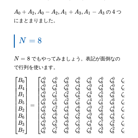
+
,
−
,
+
,
−
4
A
A
A
A
A
A
A
A
の
つ
0
2
0
2
1
3
1
3
にまとまりました。
=
8
N
=
8
N
でもやってみましょう。表記が面倒なの
で行列を使います。
⎡
⎤
⎡
⎤
⎡
0
0
0
0
0
0
0
0
B
ζ
ζ
ζ
ζ
ζ
ζ
ζ
ζ
0
8
8
8
8
8
8
8
8
⎢
⎥
⎢
⎥
⎢
⎢
⎥
⎢
⎥
⎢
0
4
0
4
0
4
0
4
⎢
⎥
⎢
⎥
⎢
B
ζ
ζ
ζ
ζ
ζ
ζ
ζ
ζ
4
8
8
8
8
8
8
8
8
⎢
⎥
⎢
⎥
⎢
0
1
2
3
4
5
6
7
⎢
⎥
⎢
⎥
⎢
B
ζ
ζ
ζ
ζ
ζ
ζ
ζ
ζ
1
8
8
8
8
8
8
8
8
⎢
⎥
⎢
⎥
⎢
0
5
2
7
4
1
6
3
⎢
⎥
⎢
⎥
⎢
B
ζ
ζ
ζ
ζ
ζ
ζ
ζ
ζ
5
8
8
8
8
8
8
8
8
=
⎢
⎥
⎢
⎥
⎢
0
2
4
6
0
2
4
6
⎢
⎥
⎢
⎥
⎢
B
ζ
ζ
ζ
ζ
ζ
ζ
ζ
ζ
2
8
8
8
8
8
8
8
8
⎢
⎥
⎢
⎥
⎢
0
6
4
2
0
6
4
2
⎢
⎥
⎢
⎥
⎢
B
ζ
ζ
ζ
ζ
ζ
ζ
ζ
ζ
6
8
8
8
8
8
8
8
8
0
3
6
1
4
7
2
5
⎣
⎦
⎣
⎦
⎣
B
ζ
ζ
ζ
ζ
ζ
ζ
ζ
ζ
3
8
8
8
8
8
8
8
8
0
7
6
5
4
3
2
1
B
ζ
ζ
ζ
ζ
ζ
ζ
ζ
ζ
7
8
8
8
8
8
8
8
8