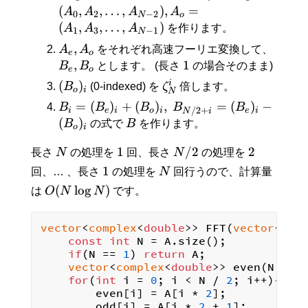
(
,
,
…
,
)
,
=
A
A
A
A
0
2
−
2
N
o
(
,
,
…
,
)
A
A
A
を作ります。
1
3
−
1
N
,
A
A
をそれぞれ高速フーリエ変換して、
e
o
,
1
B
B
とします。 (長さ
の場合そのまま)
e
o
i
(
)
B
(0-indexed) を
ζ
倍します。
o
i
N
=
(
)
+
(
)
,
=
(
)
−
B
B
B
B
B
/
2
+
i
e
i
o
i
e
i
N
i
(
)
B
の式で
B
を作ります。
o
i
1
/
2
2
長さ
N
の処理を
回、長さ
N
の処理を
1
回、… 、長さ
の処理を
N
回行うので、計算量
(
lo
g
)
は
O
N
N
です。
vector
<
complex
<
double
>> FFT(
vector
<
com
const
int
 N = A.size();

if
(N == 
1
) 
return
 A;

vector
<
complex
<
double
>> even(N / 
2
for
(
int
 i = 
0
; i < N / 
2
; i++){

        even[i] = A[i * 
2
];

        odd[i] = A[i * 
2
 + 
1
];
