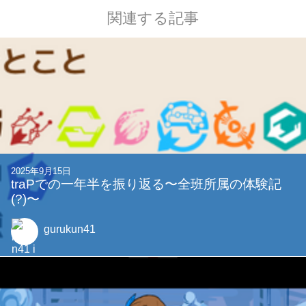
関連する記事
2025年9月15日
traPでの一年半を振り返る〜全班所属の体験記
(?)〜
gurukun41