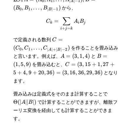
0
1
∣
∣
−
1
A
(
,
,
…
,
)
B
B
B
から、
0
1
∣
∣
−
1
B
∑
=
C
A
B
k
i
j
+
=
i
j
k
=
で定義される数列
C
(
,
,
…
,
)
C
C
C
を作ることを畳み込み
0
1
∣
∣
+
∣
∣
−
2
A
B
=
(
3
,
1
,
4
)
=
と言います。例えば、
A
と
B
(
1
,
5
,
9
)
=
(
3
,
1
5
+
1
,
2
7
+
を畳み込むと、
C
5
+
4
,
9
+
2
0
,
3
6
)
=
(
3
,
1
6
,
3
6
,
2
9
,
3
6
)
となり
ます。
畳み込みは定義式をそのまま計算することで
Θ
(
∣
∣
∣
∣
)
A
B
で計算することができますが、離散フ
ーリエ変換を経由しても計算することができま
す。