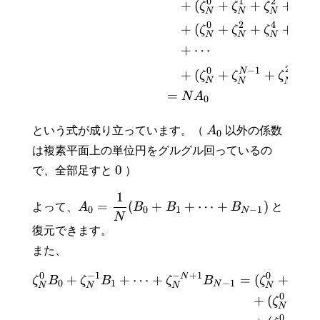
0
1
2
+
(
+
+
+
⋯
ζ
ζ
ζ
N
N
N
0
2
4
+
(
+
+
+
⋯
ζ
ζ
ζ
N
N
N
+
⋯
2
(
−
1
)
N
0
−
1
N
+
(
+
+
ζ
ζ
ζ
N
N
N
=
N
A
0
という式が成り立っています。（
A
以外の係数
0
は複素平面上の単位円をグルグル回っているの
0
で、全部足すと
）
1
=
(
+
+
⋯
+
)
よって、
A
B
B
B
と
0
0
1
−
1
N
N
復元できます。
また、
0
−
1
−
+
1
0
−
1
N
+
+
⋯
+
=
(
+
ζ
B
ζ
B
ζ
B
ζ
ζ
0
1
−
1
N
N
N
N
N
N
0
0
+
(
+
ζ
ζ
N
N
0
1