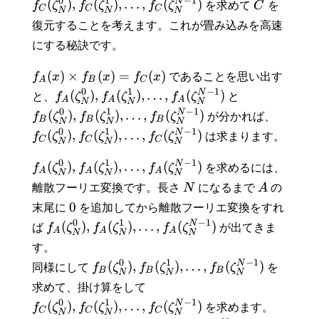
−
1
0
1
N
(
)
,
(
)
,
…
,
(
)
f
ζ
f
ζ
f
ζ
を求めて
C
を
C
C
C
N
N
N
復元することを考えます。これが畳み込みを高速
にする秘訣です。
(
)
×
(
)
=
(
)
f
x
f
x
f
x
であることを思い出す
A
B
C
−
1
0
1
N
(
)
,
(
)
,
…
,
(
)
と、
f
ζ
f
ζ
f
ζ
と
A
A
A
N
N
N
−
1
0
1
N
(
)
,
(
)
,
…
,
(
)
f
ζ
f
ζ
f
ζ
が分かれば、
B
B
B
N
N
N
−
1
0
1
N
(
)
,
(
)
,
…
,
(
)
f
ζ
f
ζ
f
ζ
は求まります。
C
C
C
N
N
N
−
1
0
1
N
(
)
,
(
)
,
…
,
(
)
f
ζ
f
ζ
f
ζ
を求めるには、
A
A
A
N
N
N
離散フーリエ変換です。長さ
N
になるまで
A
の
0
末尾に
を追加してから離散フーリエ変換をすれ
−
1
0
1
N
(
)
,
(
)
,
…
,
(
)
ば
f
ζ
f
ζ
f
ζ
が出てきま
A
A
A
N
N
N
す。
−
1
0
1
N
(
)
,
(
)
,
…
,
(
)
同様にして
f
ζ
f
ζ
f
ζ
を
B
B
B
N
N
N
求めて、掛け算をして
−
1
0
1
N
(
)
,
(
)
,
…
,
(
)
f
ζ
f
ζ
f
ζ
を求めます。
C
C
C
N
N
N