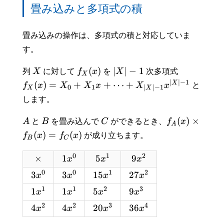
畳み込みと多項式の積
畳み込みの操作は、多項式の積と対応していま
す。
(
)
∣
∣
−
1
列
X
に対して
f
x
を
X
次多項式
X
∣
∣
−
1
X
(
)
=
+
+
⋯
+
f
x
X
X
x
X
x
と
0
1
∣
∣
−
1
X
X
します。
(
)
×
A
と
B
を畳み込んで
C
ができるとき、
f
x
A
(
)
=
(
)
f
x
f
x
が成り立ちます。
B
C
0
1
2
×
1
5
9
x
x
x
0
0
1
2
3
3
1
5
2
7
x
x
x
x
1
1
2
3
1
1
5
9
x
x
x
x
2
2
3
4
4
4
2
0
3
6
x
x
x
x