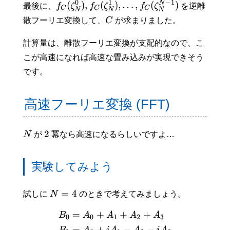
−
1
0
1
N
(
)
,
(
)
,
…
,
(
)
最後に、
f
ζ
f
ζ
f
ζ
を逆離
C
C
C
N
N
N
散フーリエ変換して、
C
が求まりました。
計算量は、離散フーリエ変換が支配的なので、こ
こが高速になれば高速な畳み込みが実現できそう
です。
高速フーリエ変換 (FFT)
2
N
が
冪なら高速になるらしいですよ…
実験してみよう
=
4
試しに
N
のときで考えてみましょう。
=
+
+
+
B
A
A
A
A
0
0
1
2
3
=
+
−
−