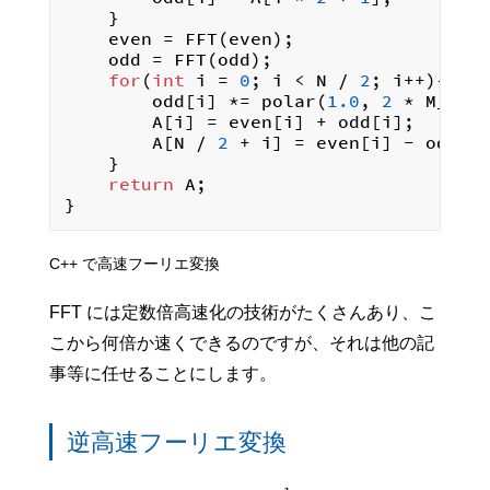
    }

    even = FFT(even);

    odd = FFT(odd);

for
(
int
 i = 
0
; i < N / 
2
; i++){

        odd[i] *= polar(
1.0
, 
2
 * M_PI *
        A[i] = even[i] + odd[i];

        A[N / 
2
 + i] = even[i] - odd[i]
    }

return
 A;

C++ で高速フーリエ変換
FFT には定数倍高速化の技術がたくさんあり、こ
こから何倍か速くできるのですが、それは他の記
事等に任せることにします。
逆高速フーリエ変換