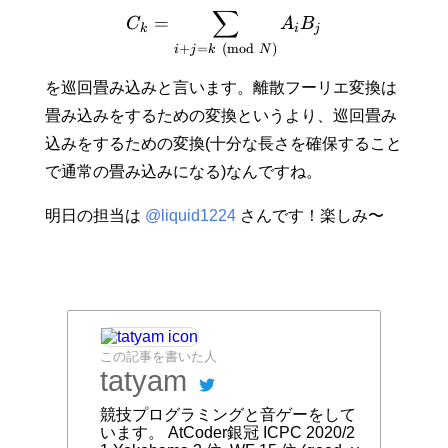
∑
=
C
A
B
k
i
j
+
=
(
m
o
d
)
i
j
k
N
を巡回畳み込みと言います。離散フーリエ変換は
畳み込みをするための変換というより、巡回畳み
込みをするための変換(十分な長さを確保すること
で通常の畳み込みになる)なんですね。
明日の担当は
@liquid1224
さんです！楽しみ〜
この記事を書いた人
tatyam
競技プログラミングと音ゲーをして
います。 AtCoder銀冠 ICPC 2020/2