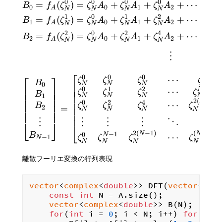
0
0
0
0
0
=
(
)
=
+
+
+
⋯
+
B
f
ζ
ζ
A
ζ
A
ζ
A
ζ
0
0
1
2
A
N
N
N
N
N
1
0
1
2
N
=
(
)
=
+
+
+
⋯
+
B
f
ζ
ζ
A
ζ
A
ζ
A
ζ
1
0
1
2
A
N
N
N
N
N
2
(
2
0
2
4
=
(
)
=
+
+
+
⋯
+
f
ζ
ζ
A
ζ
A
ζ
A
ζ
B
0
1
2
2
A
N
N
N
N
N
⋮
⎡
⎡
⎤
0
0
0
0
⋯
ζ
ζ
ζ
ζ
B
N
N
N
N
⎢
0
⎢
⎢
⎥
⎢
⎥
−
1
0
1
2
N
⋯
⎢
ζ
ζ
ζ
ζ
⎢
⎥
B
N
N
N
1
N
⎢
⎢
⎥
2
(
−
1
)
N
⎢
0
2
4
⋯
⎢
⎥
ζ
ζ
ζ
ζ
B
=
2
⎢
N
N
N
N
⎢
⎥
⎢
⋮
⋮
⋮
⋮
⋱
⋮
⎣
⎦
⎣
2
2
(
−
1
)
(
−
1
)
N
N
−
1
B
0
N
⋯
−
1
ζ
ζ
ζ
ζ
N
N
N
N
N
離散フーリエ変換の行列表現
vector
<
complex
<
double
>> DFT(
vector
<
com
const
int
 N = A.size();

vector
<
complex
<
double
>> B(N);

for
(
int
 i = 
0
; i < N; i++) 
for
(
int