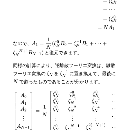
+
(
+
ζ
ζ
N
N
+
⋯
0
N
+
(
+
ζ
ζ
N
N
=
N
A
1
1
−
1
0
=
(
+
+
⋯
+
なので、
A
ζ
B
ζ
B
1
0
1
N
N
N
−
+
1
N
)
ζ
B
と復元できます。
−
1
N
N
同様の計算により、逆離散フーリエ変換は、離散
−
1
フーリエ変換の
ζ
を
ζ
に置き換えて、最後に
N
N
N
で割ったものであることが分かります。
⎡
⎡
⎤
0
0
0
⋯
ζ
ζ
ζ
A
N
N
N
⎢
0
⎢
⎢
⎥
⎢
⎥
−
1
−
2
0
⋯
⎢
ζ
ζ
ζ
ζ
⎢
⎥
A
N
1
N
N
⎢
⎢
⎥
1
2
⎢
−
2
−
4
0
⋯
⎢
⎥
ζ
ζ
ζ
ζ
A
=
2
⎢
N
N
N
N
⎢
⎥
⎢
N
⋮
⋮
⋮
⋱
⋮
⎣
⎦
⎣
2
(
−
+
1
)
N
−
+
1
A
0
N
⋯
−
1
ζ
ζ
ζ
ζ
N
N
N
N
N