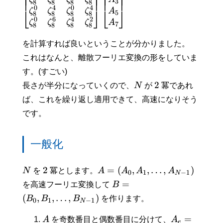
⎢
⎥
⎢
⎥
⎢
⎥
⎢
⎥
⎢
⎥
⎢
⎥
3
8
8
8
8
0
4
0
4
⎣
⎦
⎣
⎦
ζ
ζ
ζ
ζ
A
5
8
8
8
8
0
6
4
2
ζ
ζ
ζ
ζ
A
7
8
8
8
8
を計算すれば良いということが分かりました。
これはなんと、離散フーリエ変換の形をしていま
す。(すごい)
2
長さが半分になっていくので、
N
が
冪であれ
ば、これを繰り返し適用できて、高速になりそう
です。
一般化
2
=
(
,
,
…
,
)
N
を
冪とします。
A
A
A
A
0
1
−
1
N
=
を高速フーリエ変換して
B
(
,
,
…
,
)
B
B
B
を作ります。
0
1
−
1
N
=
A
を奇数番目と偶数番目に分けて、
A
e