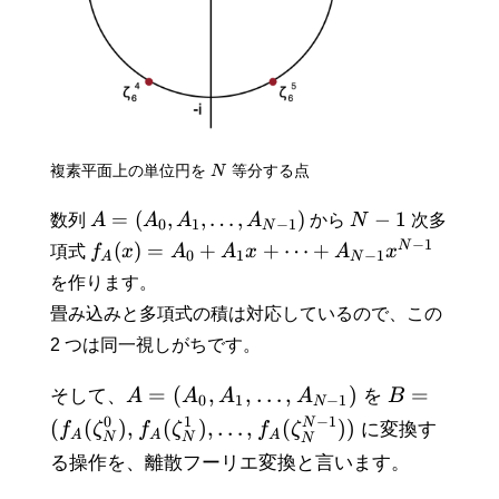
複素平面上の単位円を
N
等分する点
=
(
,
,
…
,
)
−
1
数列
A
A
A
A
から
N
次多
0
1
−
1
N
−
1
N
(
)
=
+
+
⋯
+
項式
f
x
A
A
x
A
x
0
1
−
1
A
N
を作ります。
畳み込みと多項式の積は対応しているので、この
2 つは同一視しがちです。
=
(
,
,
…
,
)
=
そして、
A
A
A
A
を
B
0
1
−
1
N
−
1
0
1
N
(
(
)
,
(
)
,
…
,
(
)
)
f
ζ
f
ζ
f
ζ
に変換す
A
A
A
N
N
N
る操作を、離散フーリエ変換と言います。