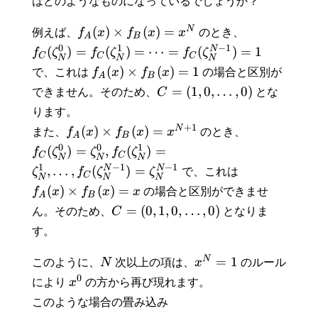
はどのようなものになっているでしょうか？
N
(
)
×
(
)
=
例えば、
f
x
f
x
x
のとき、
A
B
−
1
0
1
N
(
)
=
(
)
=
⋯
=
(
)
=
1
f
ζ
f
ζ
f
ζ
C
C
C
N
N
N
(
)
×
(
)
=
1
で、これは
f
x
f
x
の場合と区別が
A
B
=
(
1
,
0
,
…
,
0
)
できません。そのため、
C
とな
ります。
+
1
N
(
)
×
(
)
=
また、
f
x
f
x
x
のとき、
A
B
0
0
1
(
)
=
,
(
)
=
f
ζ
ζ
f
ζ
C
C
N
N
N
−
1
−
1
1
N
N
,
…
,
(
)
=
ζ
f
ζ
ζ
で、これは
C
N
N
N
(
)
×
(
)
=
f
x
f
x
x
の場合と区別ができませ
A
B
=
(
0
,
1
,
0
,
…
,
0
)
ん。そのため、
C
となりま
す。
N
=
1
このように、
N
次以上の項は、
x
のルール
0
により
x
の方から再び現れます。
このような場合の畳み込み