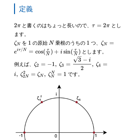
定義
2
=
2
π
と書くのはちょっと長いので、
τ
π
とし
ます。
1
1
=
ζ
を
の原始
N
乗根のうちの
つ、
ζ
N
N
/
τ
τ
i
τ
N
=
cos
(
)
+
sin
(
)
e
i
とします。
N
N
3
−
i
=
−
1
,
=
,
=
例えば、
ζ
ζ
ζ
2
3
4
2
2
N
,
=
,
=
1
i
ζ
ζ
ζ
です。
N
2
N
N