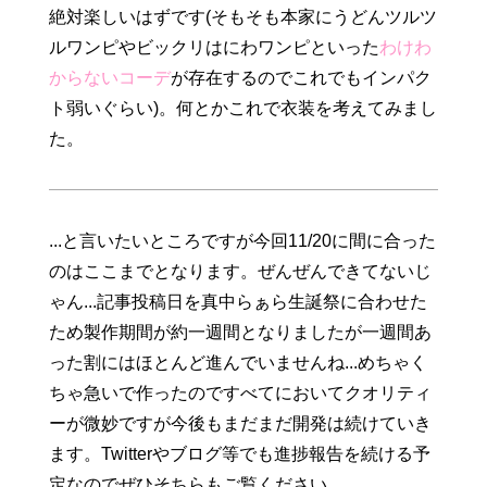
絶対楽しいはずです(そもそも本家にうどんツルツ
ルワンピやビックリはにわワンピといった
わけわ
からないコーデ
が存在するのでこれでもインパク
ト弱いぐらい)。何とかこれで衣装を考えてみまし
た。
...と言いたいところですが今回11/20に間に合った
のはここまでとなります。ぜんぜんできてないじ
ゃん...記事投稿日を真中らぁら生誕祭に合わせた
ため製作期間が約一週間となりましたが一週間あ
った割にはほとんど進んでいませんね...めちゃく
ちゃ急いで作ったのですべてにおいてクオリティ
ーが微妙ですが今後もまだまだ開発は続けていき
ます。Twitterやブログ等でも進捗報告を続ける予
定なのでぜひそちらもご覧ください。