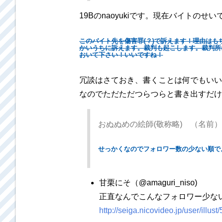
19Bのnaoyukiです。現在バイト
このバイト先を傷害罪(？)で訴えます！理由は
かいうちに訴えます。裁判も起こします。裁判所
おいて下さい！いいですね！
冗談はさておき、書くことは何でもいい
なのでただただつらつらと書き出すだけ
おぬぬめの絵師(敬称略) （名前）（tw
せっかくなのでフォロワー数の少ない順で
甘栗にそ（@amaguri_niso)
正直なんでこんなフォロワー少ない
http://seiga.nicovideo.jp/user/illus