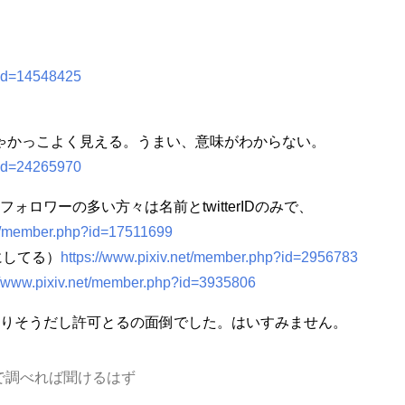
?id=14548425
ゃかっこよく見える。うまい、意味がわからない。
?id=24265970
ロワーの多い方々は名前とtwitterIDのみで、
et/member.php?id=17511699
考にしてる）
https://www.pixiv.net/member.php?id=2956783
//www.pixiv.net/member.php?id=3935806
りそうだし許可とるの面倒でした。はいすみません。
で調べれば聞けるはず