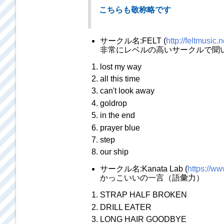
こちらも敬称略です
サークル名:FELT (
http://feltmusic.n
非常にレベルの高いサークルで聞
lost my way
all this time
can't look away
goldrop
in the end
prayer blue
step
our ship
サークル名:Kanata Lab (
https://w
かっこいいの一言（語彙力）
STRAP HALF BROKEN
DRILL EATER
LONG HAIR GOODBYE