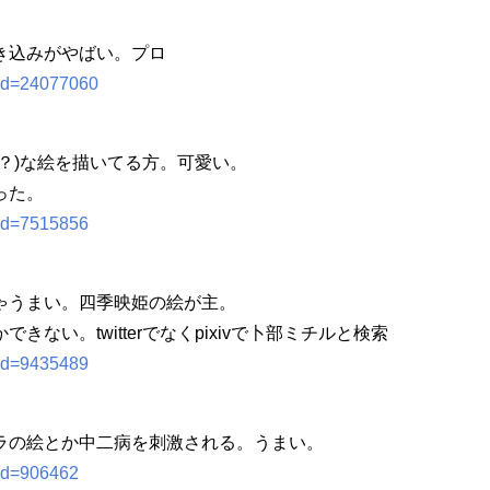
き込みがやばい。プロ
?id=24077060
？)な絵を描いてる方。可愛い。
った。
?id=7515856
ゃうまい。四季映姫の絵が主。
ない。twitterでなくpixivで卜部ミチルと検索
?id=9435489
ラの絵とか中二病を刺激される。うまい。
?id=906462