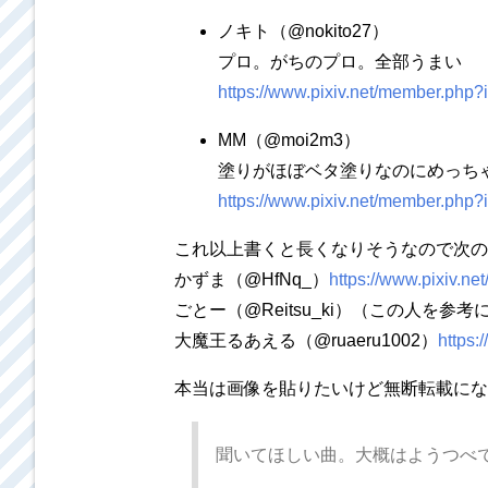
ノキト（@nokito27）
プロ。がちのプロ。全部うまい
https://www.pixiv.net/member.php
MM（@moi2m3）
塗りがほぼベタ塗りなのにめっち
https://www.pixiv.net/member.php
これ以上書くと長くなりそうなので次のフォ
かずま（@HfNq_）
https://www.pixiv.n
ごとー（@Reitsu_ki）（この人を参
大魔王るあえる（@ruaeru1002）
https:
本当は画像を貼りたいけど無断転載にな
聞いてほしい曲。大概はようつべ