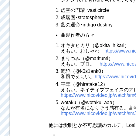
虚空の円環･vast circle
成層圏･stratosphere
藍の運命･indigo destiny
曲製作者の方々
オキタヒカリ（@okita_hikari）
えもい。おしゃれ
https://www.n
まりつみ（@maritumi）
えもい。プロ。
https://www.nic
漉餡（@k0s1ank0）
和風でえもい。
https://www.nicov
平茸（@hiratake12）
えもい。ネイティブフェイスのア
https://www.nicovideo.jp/watch/s
wotaku（@wotaku_aaa）
なんか有名になりそう感有る。高
https://www.nicovideo.jp/watch/s
他には愛唄とか不可思議のカルテ、Los! 