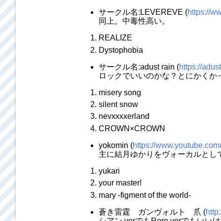
サークル名:LEVEREVE (
https://
同上。中毒性高い。
REALIZE
Dystophobia
サークル名:adust rain (
https://adus
ロックでいいのかな？とにかくか
misery song
silent snow
nevxxxxerland
CROWN×CROWN
yokomin (
https://www.youtube.
主に結月ゆかりをヴォーカルとし
yukari
your master!
mary -figment of the world-
蒼き雷霆 ガンヴォルト 爪 (
http
シアン verでもRoro verで