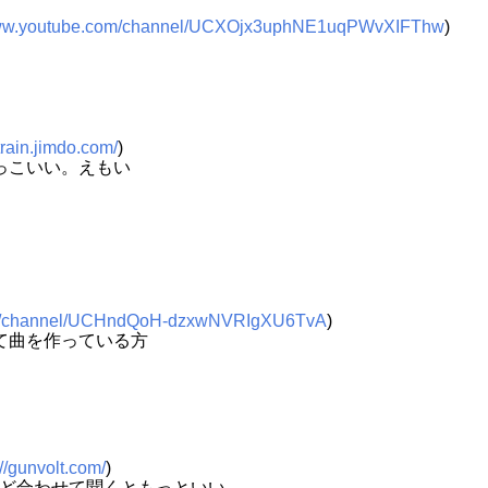
www.youtube.com/channel/UCXOjx3uphNE1uqPWvXIFThw
)
train.jimdo.com/
)
っこいい。えもい
com/channel/UCHndQoH-dzxwNVRIgXU6TvA
)
て曲を作っている方
://gunvolt.com/
)
もいいけど合わせて聞くともっといい。