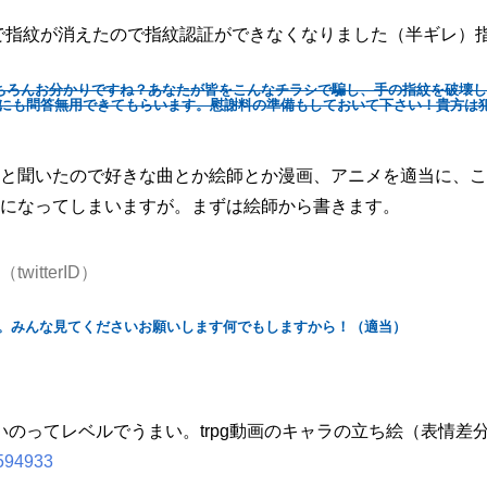
のせいで指紋が消えたので指紋認証ができなくなりました（半ギレ）
もちろんお分かりですね？あなたが皆をこんなチラシで騙し、手の指紋を破壊
にも問答無用できてもらいます。慰謝料の準備もしておいて下さい！貴方は
と聞いたので好きな曲とか絵師とか漫画、アニメを適当に、こ
になってしまいますが。まずは絵師から書きます。
itterID）
。みんな見てくださいお願いします何でもしますから！（適当）
のってレベルでうまい。trpg動画のキャラの立ち絵（表情差
t/594933