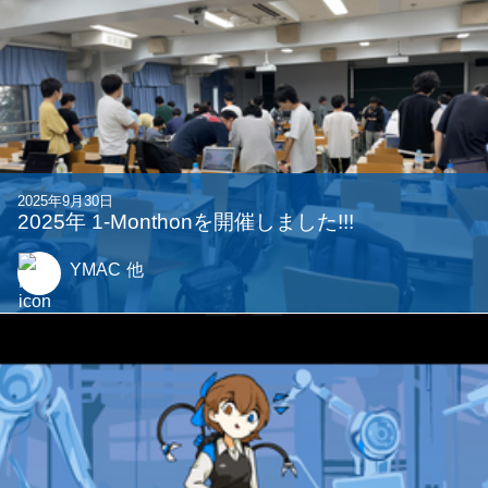
2024年 1-Monthonを開催しました!!
Synori
他
2023年9月3日
タイピング＆アクション『TypeTheCode』作り
ました
wal