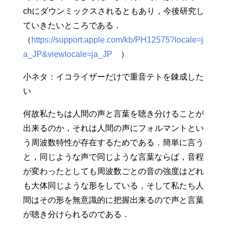
chにダウンミックスされるともあり，今後研究し
ていきたいところである．
（
https://support.apple.com/kb/PH12575?locale=j
a_JP&viewlocale=ja_JP
）
小ネタ：イコライザーだけで重音テトを錬成した
い
何故私たちは人間の声と言葉を聴き分けることが
出来るのか，それは人間の声にフォルマントとい
う周波数特性が存在するためである．簡単に言う
と，同じような声で同じような言葉ならば，音程
が変わったとしても周波数ごとの音の強度はどれ
も大体同じような形をしている，そして私たち人
間はその形を無意識的に把握出来るので声と言葉
が聴き分けられるのである．