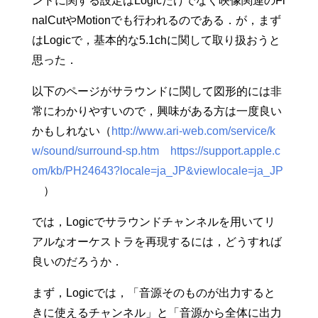
ンドに関する設定はLogicだけでなく映像関連のFi
nalCutやMotionでも行われるのである．が，まず
はLogicで，基本的な5.1chに関して取り扱おうと
思った．
以下のページがサラウンドに関して図形的には非
常にわかりやすいので，興味がある方は一度良い
かもしれない（
http://www.ari-web.com/service/k
w/sound/surround-sp.htm
https://support.apple.c
om/kb/PH24643?locale=ja_JP&viewlocale=ja_JP
）
では，Logicでサラウンドチャンネルを用いてリ
アルなオーケストラを再現するには，どうすれば
良いのだろうか．
まず，Logicでは，「音源そのものが出力すると
きに使えるチャンネル」と「音源から全体に出力