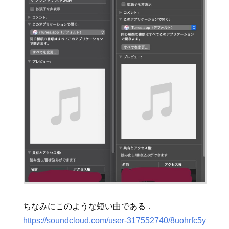
ちなみにこのような短い曲である．
https://soundcloud.com/user-317552740/8uohrfc5y