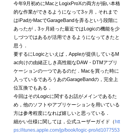
今年9月初めにMacとLogixProXの両方が揃い本格
的な作業ができるようになって3ヶ月，それまで
はiPadかMacでGarageBandを弄るという段階に
あったが，3ヶ月経った最近ではLogicの機能を少
しづつではあるが活用できるようになってきたと
思う．
要するにLogicといえば，Appleが提供しているM
ac向けの由緒正しき高性能なDAW・DTMアプリ
ケーションの一つであるのだ．Macを買った時に
入っているであろうあのGarageBandの，完全上
位互換でもある．
今回はそのLogicに関するお話がメインであるた
め，他のソフトやアプリケーションを用いている
方は参考程度になれば嬉しいと思っている．
細かい仕様に関しては，公式ユーザーガイド（
htt
ps://itunes.apple.com/jp/book/logic-pro/id1077553