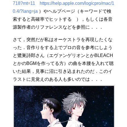
718?mt=11
https://help.apple.com/logicpro/mac/1
0.4/?lang=ja
）やヘルプページ（キーワードで検
索すると高確率でヒットする ），もしくは各音
源製作者のリファレンスなどを参照に．．．
さて，突然だが私はオーケストラを再現したくな
った．音作りをする上でプロの音を参考にしよう
と鷺巣詩郎さん（エヴァンゲリオンとかBLEACH
とかのBGMを作ってる方）の曲を本腰を入れて聴
いた結果，見事に沼に引き込まれたのだ．このイ
ラストに見覚えのある人も多いのでは．．．