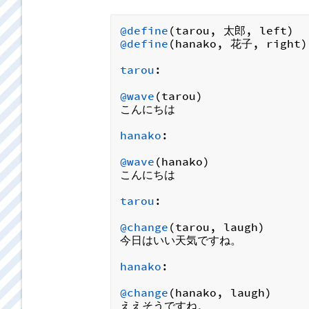
@define
@define
(hanako, 花子, right)

tarou
:

@wave
(tarou)

こんにちは

hanako
:

@wave
(hanako)

こんにちは

tarou
:

@change
(tarou, laugh)

今日はいい天気ですね。

hanako
:

@change
(hanako, laugh)
