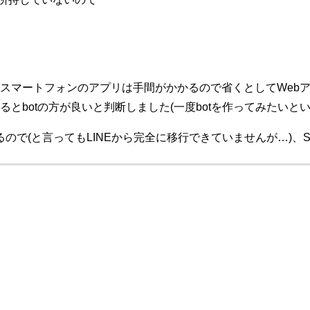
スマートフォンのアプリは手間がかかるので省くとしてWebア
とbotの方が良いと判断しました(一度botを作ってみたいと
ので(と言ってもLINEから完全に移行できていませんが…)、Sl