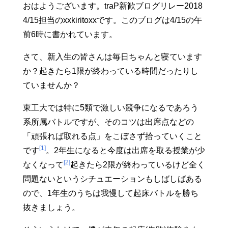
おはようございます。traP新歓ブログリレー2018
4/15担当のxxkiritoxxです。このブログは4/15の午
前6時に書かれています。
さて、新入生の皆さんは毎日ちゃんと寝ています
か？起きたら1限が終わっている時間だったりし
ていませんか？
東工大では特に5類で激しい競争になるであろう
系所属バトルですが、そのコツは出席点などの
「頑張れば取れる点」をこぼさず拾っていくこと
[1]
です
。2年生になると今度は出席を取る授業が少
[2]
なくなって
起きたら2限が終わっているけど全く
問題ないというシチュエーションもしばしばある
ので、1年生のうちは我慢して起床バトルを勝ち
抜きましょう。