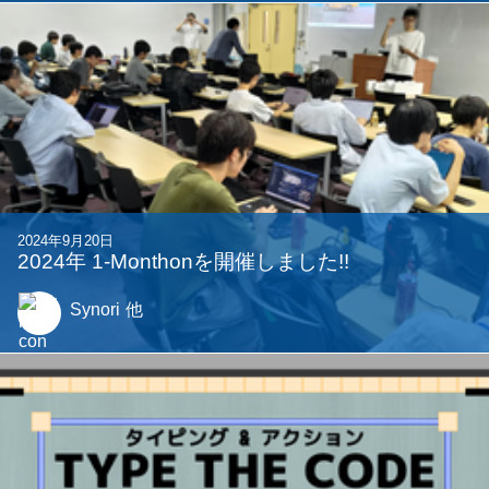
2023年11月21日
School Breakin' Tag -新感覚おにごっこ-
s9
他
2025年4月25日
1週間でゲームを作った #Charon
Komichi