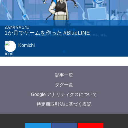
2025年9月15日
traPでの一年半を振り返る〜全班所属の体験記
(?)〜
gurukun41