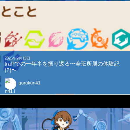
タイピング＆アクション『TypeTheCode』作り
ました
wal
2025年9月30日
2025年 1-Monthonを開催しました!!!
YMAC
他