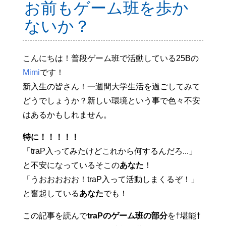
お前もゲーム班を歩か
ないか？
こんにちは！普段ゲーム班で活動している25Bの
Mimi
です！
新入生の皆さん！一週間大学生活を過ごしてみて
どうでしょうか？新しい環境という事で色々不安
はあるかもしれません。
特に！！！！！
「traP入ってみたけどこれから何するんだろ...」
と不安になっているそこの
あなた
！
「うおおおおお！traP入って活動しまくるぞ！」
と奮起している
あなた
でも！
この記事を読んで
traPのゲーム班の部分
を†堪能†