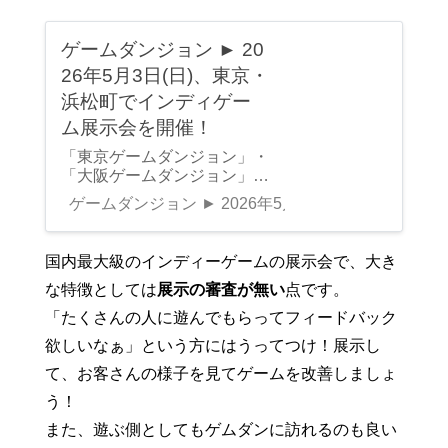
ゲームダンジョン ► 20
26年5月3日(日)、東京・
浜松町でインディゲー
ム展示会を開催！
「東京ゲームダンジョン」・
「大阪ゲームダンジョン」は
個人や小規模チームが制作す
ゲームダンジョン ► 2026年5月3日(日)、東京
るデジタル・ゲーム（インデ
ィゲーム）の展示会です。手
頃な出展料と充実した設備
国内最大級のインディーゲームの展示会で、大き
で、気軽に作品を出展・試遊
な特徴としては
できるイベントを目指してい
展示の審査が無い
点です。
ます。主催者も個人でゲーム
「たくさんの人に遊んでもらってフィードバック
を作っているインディ開発者
欲しいなぁ」という方にはうってつけ！展示し
です。みんなで国内のインデ
ィゲームを盛り上げましょ
て、お客さんの様子を見てゲームを改善しましょ
う！
う！
また、遊ぶ側としてもゲムダンに訪れるのも良い